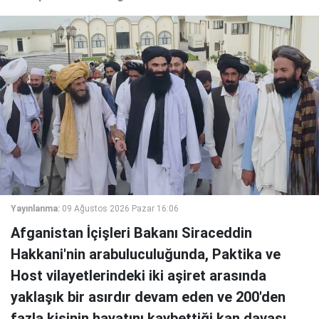
Yayınlanma:
09 Ağustos 2026 Pazar 16:06
Afganistan İçişleri Bakanı Siraceddin
Hakkani'nin arabuluculuğunda, Paktika ve
Host vilayetlerindeki iki aşiret arasında
yaklaşık bir asırdır devam eden ve 200'den
fazla kişinin hayatını kaybettiği kan davası