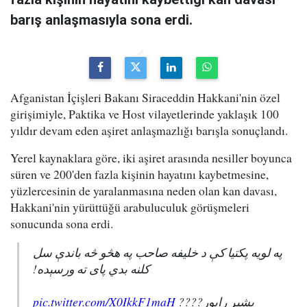
barış anlaşmasıyla sona erdi.
Afganistan İçişleri Bakanı Siraceddin Hakkani'nin özel
girişimiyle, Paktika ve Host vilayetlerinde yaklaşık 100
yıldır devam eden aşiret anlaşmazlığı barışla sonuçlandı.
Yerel kaynaklara göre, iki aşiret arasında nesiller boyunca
süren ve 200'den fazla kişinin hayatını kaybetmesine,
yüzlercesinin de yaralanmasına neden olan kan davası,
Hakkani'nin yürüttüğü arabuluculuk görüşmeleri
sonucunda sona erdi.
په لویه پکتیا کې د خلیفه صاحب په هڅو څه باندې سل
کلنه بدي پای ته ورسېده!
pic.twitter.com/X0IkkF1maH
بشپړ راپور????