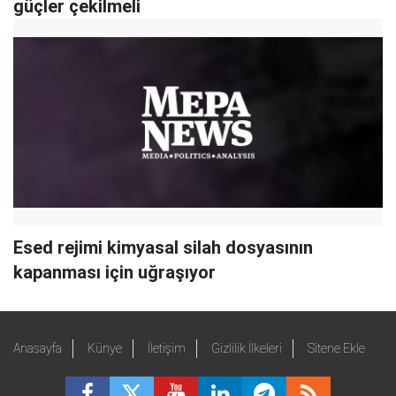
güçler çekilmeli
Esed rejimi kimyasal silah dosyasının
kapanması için uğraşıyor
Anasayfa
Künye
İletişim
Gizlilik İlkeleri
Sitene Ekle