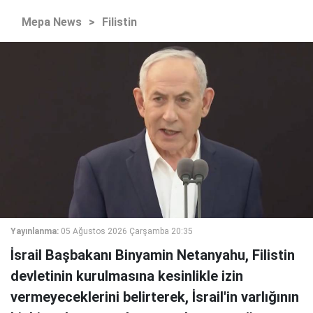
Mepa News
>
Filistin
Yayınlanma:
05 Ağustos 2026 Çarşamba 20:35
İsrail Başbakanı Binyamin Netanyahu, Filistin
devletinin kurulmasına kesinlikle izin
vermeyeceklerini belirterek, İsrail'in varlığının