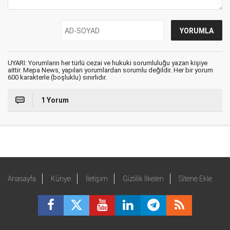
UYARI: Yorumların her türlü cezai ve hukuki sorumluluğu yazan kişiye
aittir. Mepa News, yapılan yorumlardan sorumlu değildir. Her bir yorum
600 karakterle (boşluklu) sınırlıdır.
1 Yorum
Anasayfa
Künye
İletişim
Gizlilik İlkeleri
Sitene Ekle