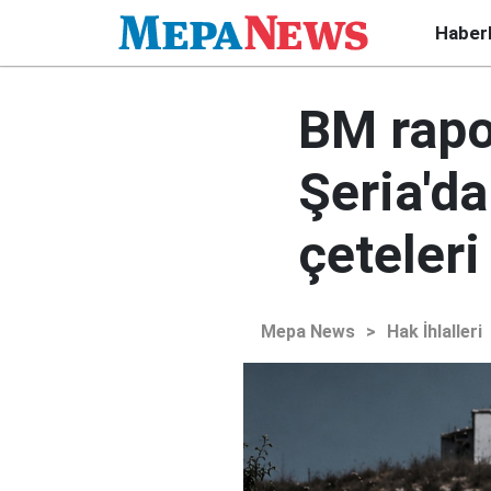
Haber
BM rapor
Şeria'da
çeteleri
Mepa News
>
Hak İhlalleri