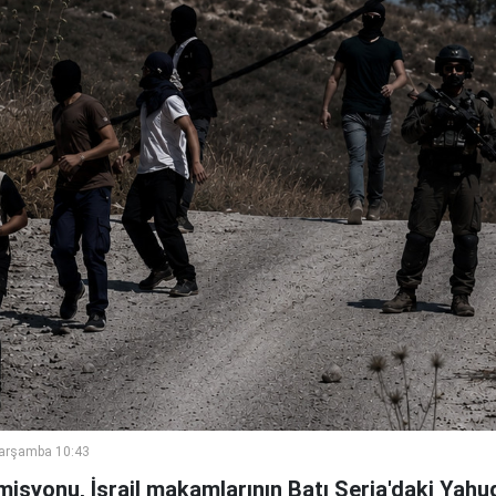
Çarşamba 10:43
syonu, İsrail makamlarının Batı Şeria'daki Yahud