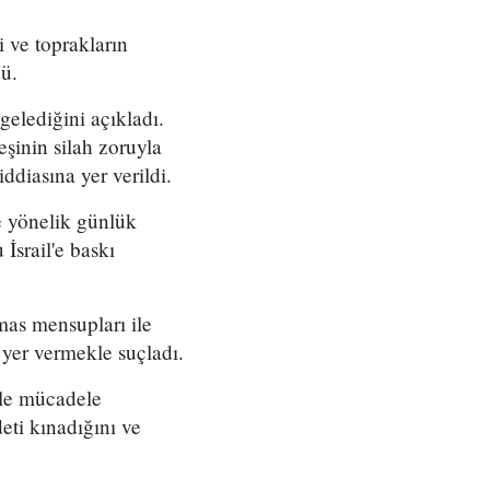
i ve toprakların
dü.
gelediğini açıkladı.
şinin silah zoruyla
ddiasına yer verildi.
re yönelik günlük
İsrail'e baskı
mas mensupları ile
a yer vermekle suçladı.
rle mücadele
eti kınadığını ve