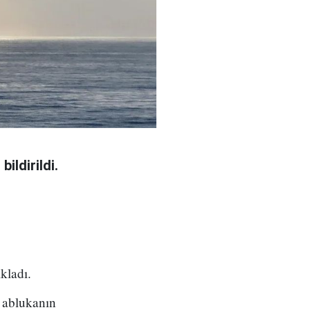
ildirildi.
kladı.
y ablukanın