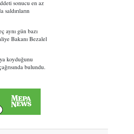
şiddeti sonucu en az
a saldırıların
eç aynı gün bazı
Maliye Bakanı Bezalel
rtaya koyduğunu
 çağrısında bulundu.