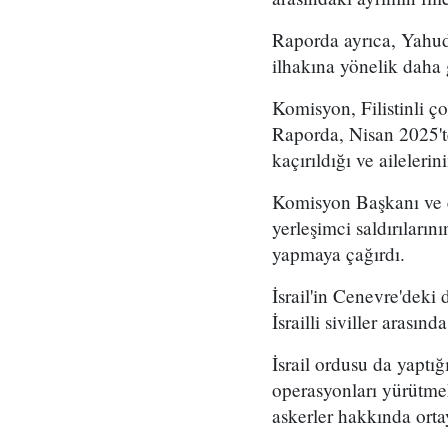
Raporda ayrıca, Yahudi 
ilhakına yönelik daha g
Komisyon, Filistinli ç
Raporda, Nisan 2025'te
kaçırıldığı ve aileleri
Komisyon Başkanı ve es
yerleşimci saldırıların
yapmaya çağırdı.
İsrail'in Cenevre'dek
İsrailli siviller arası
İsrail ordusu da yaptı
operasyonları yürütmek
askerler hakkında ortay