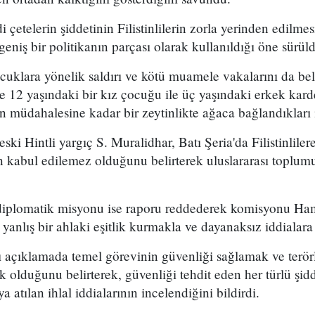
çetelerin şiddetinin Filistinlilerin zorla yerinden edilmes
eniş bir politikanın parçası olarak kullanıldığı öne sürül
ocuklara yönelik saldırı ve kötü muamele vakalarını da bel
 12 yaşındaki bir kız çocuğu ile üç yaşındaki erkek karde
nin müdahalesine kadar bir zeytinlikte ağaca bağlandıkları i
ki Hintli yargıç S. Muralidhar, Batı Şeria'da Filistinlile
ın kabul edilemez olduğunu belirterek uluslararası toplumu 
i diplomatik misyonu ise raporu reddederek komisyonu Ha
nda yanlış bir ahlaki eşitlik kurmakla ve dayanaksız iddialar
ğı açıklamada temel görevinin güvenliği sağlamak ve terö
 olduğunu belirterek, güvenliği tehdit eden her türlü şidd
a atılan ihlal iddialarının incelendiğini bildirdi.