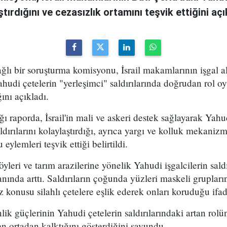
ştırdığını ve cezasızlık ortamını teşvik ettiğini açı
ağlı bir soruşturma komisyonu, İsrail makamlarının işgal a
Yahudi çetelerin "yerleşimci" saldırılarında doğrudan rol o
ğını açıkladı.
 raporda, İsrail'in mali ve askeri destek sağlayarak Yahud
saldırılarını kolaylaştırdığı, ayrıca yargı ve kolluk mekani
eylemleri teşvik ettiği belirtildi.
öyleri ve tarım arazilerine yönelik Yahudi işgalcilerin sald
nda arttı. Saldırıların çoğunda yüzleri maskeli grupların 
 konusu silahlı çetelere eşlik ederek onları koruduğu ifad
ik güçlerinin Yahudi çetelerin saldırılarındaki artan rolün
en ortadan kalktığını gösterdiğini savundu.