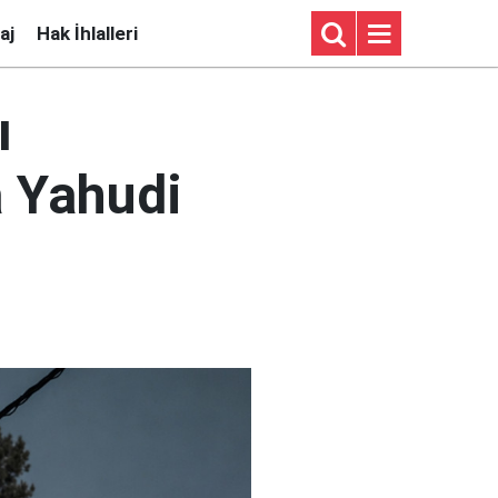
aj
Hak İhlalleri
ı
a Yahudi