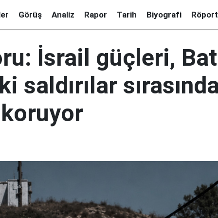
ler
Görüş
Analiz
Rapor
Tarih
Biyografi
Röport
u: İsrail güçleri, Bat
ki saldırılar sırasınd
 koruyor