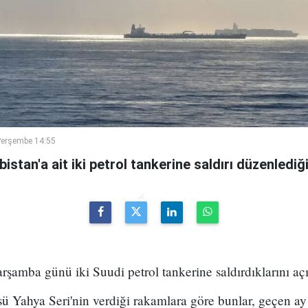
Perşembe 14:55
istan'a ait iki petrol tankerine saldırı düzenlediği b
rşamba günü iki Suudi petrol tankerine saldırdıklarını açı
sü Yahya Seri'nin verdiği rakamlara göre bunlar, geçen a