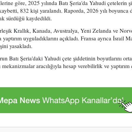
ilerine göre, 2025 yılında Batı Şeria'da Yahudi çetelerin 
ı kaybetti, 832 kişi yaralandı. Raporda, 2026 yılı boyunca d
ak sürdüğü kaydedildi.
rleşik Krallık, Kanada, Avustralya, Yeni Zelanda ve Norv
a yaptırım uyguladıklarını açıkladı. Fransa ayrıca İsrail 
şini yasakladı.
aporun Batı Şeria'daki Yahudi çete şiddetinin boyutlarını o
sı mekanizmalar aracılığıyla hesap verebilirlik ve yaptırım