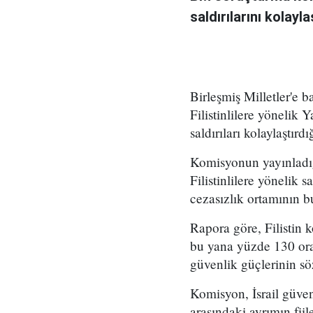
saldırılarını kolayla
Birleşmiş Milletler'e b
Filistinlilere yönelik 
saldırıları kolaylaştırdı
Komisyonun yayınladığı
Filistinlilere yönelik 
cezasızlık ortamının bu 
Rapora göre, Filistin k
bu yana yüzde 130 oranı
güvenlik güçlerinin söz
Komisyon, İsrail güvenl
arasındaki ayrımın fiil