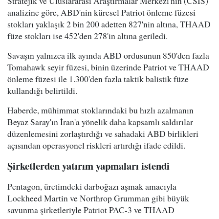
Stratejik ve Uluslararası Araştırmalar Merkezi'nin (CSIS)
analizine göre, ABD'nin küresel Patriot önleme füzesi
stokları yaklaşık 2 bin 200 adetten 827'nin altına, THAAD
füze stokları ise 452'den 278'in altına geriledi.
Savaşın yalnızca ilk ayında ABD ordusunun 850'den fazla
Tomahawk seyir füzesi, binin üzerinde Patriot ve THAAD
önleme füzesi ile 1.300'den fazla taktik balistik füze
kullandığı belirtildi.
Haberde, mühimmat stoklarındaki bu hızlı azalmanın
Beyaz Saray'ın İran'a yönelik daha kapsamlı saldırılar
düzenlemesini zorlaştırdığı ve sahadaki ABD birlikleri
açısından operasyonel riskleri artırdığı ifade edildi.
Şirketlerden yatırım yapmaları istendi
Pentagon, üretimdeki darboğazı aşmak amacıyla
Lockheed Martin ve Northrop Grumman gibi büyük
savunma şirketleriyle Patriot PAC-3 ve THAAD