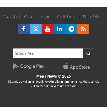
Anasayfa
Künye
İletişim
Gizlilik İlkeleri
Sitene Ekle
Mepa News
© 2026
Sitemizde kullanılan içerik ve görsellerin tüm hakları saklıdır, izinsiz
kullanımı hukuki yaptırıma tabidir.