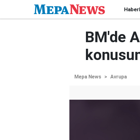
Haber
BM'de A
konusun
Mepa News
>
Avrupa