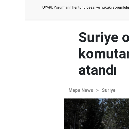
UYARI: Yorumların her türlü cezai ve hukuki sorumlulu
Suriye 
komutan
atandı
Mepa News
>
Suriye