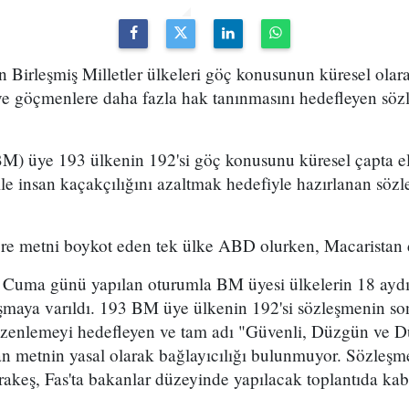
Birleşmiş Milletler ülkeleri göç konusunun küresel olarak
 ve göçmenlere daha fazla hak tanınmasını hedefleyen sö
(BM) üye 193 ülkenin 192'si göç konusunu küresel çapta e
ile insan kaçakçılığını azaltmak hedefiyle hazırlanan sö
re metni boykot eden tek ülke ABD olurken, Macaristan da
uma günü yapılan oturumla BM üyesi ülkelerin 18 aydır 
maya varıldı. 193 BM üye ülkenin 192'si sözleşmenin so
zenlemeyi hedefleyen ve tam adı "Güvenli, Düzgün ve D
n metnin yasal olarak bağlayıcılığı bulunmuyor. Sözleşm
rakeş, Fas'ta bakanlar düzeyinde yapılacak toplantıda kab