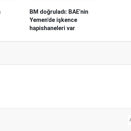
n
BM doğruladı: BAE'nin
Yemen'de işkence
hapishaneleri var