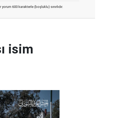
yorum 600 karakterle (boşluklu) sınırlıdır.
ı isim