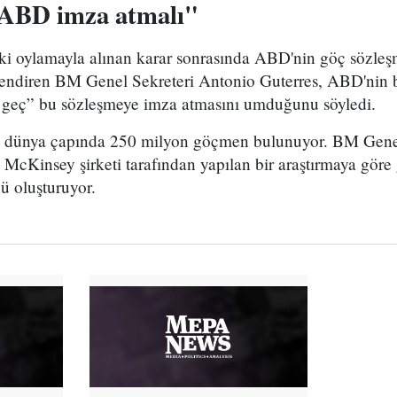
 ABD imza atmalı"
i oylamayla alınan karar sonrasında ABD'nin göç sözleş
ndiren BM Genel Sekreteri Antonio Guterres, ABD'nin b
 geç” bu sözleşmeye imza atmasını umduğunu söyledi.
e dünya çapında 250 milyon göçmen bulunuyor. BM Genel
 McKinsey şirketi tarafından yapılan bir araştırmaya gör
 oluşturuyor.