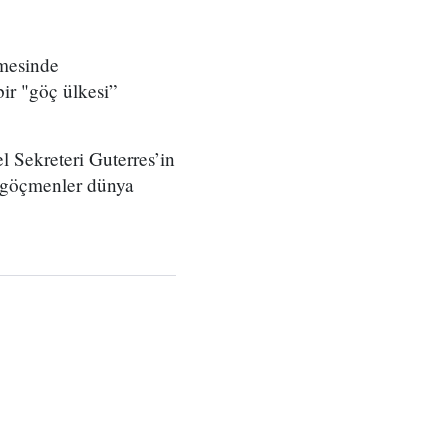
mesinde
ir "göç ülkesi”
 Sekreteri Guterres’in
e göçmenler dünya