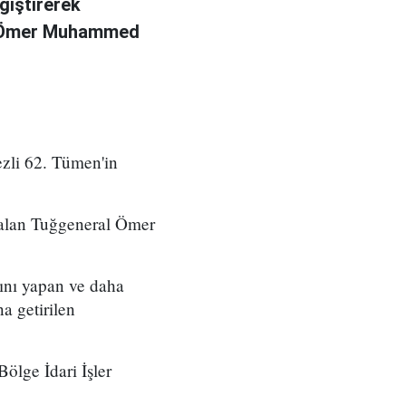
ğiştirerek
l Ömer Muhammed
zli 62. Tümen'in
 alan Tuğgeneral Ömer
ını yapan ve daha
a getirilen
ölge İdari İşler