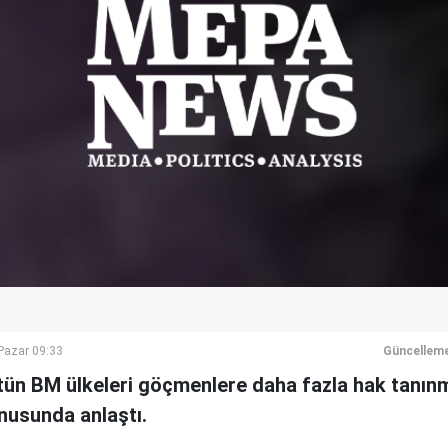
azar 09:33
Güncelleme
tün BM ülkeleri göçmenlere daha fazla hak tanın
nusunda anlaştı.