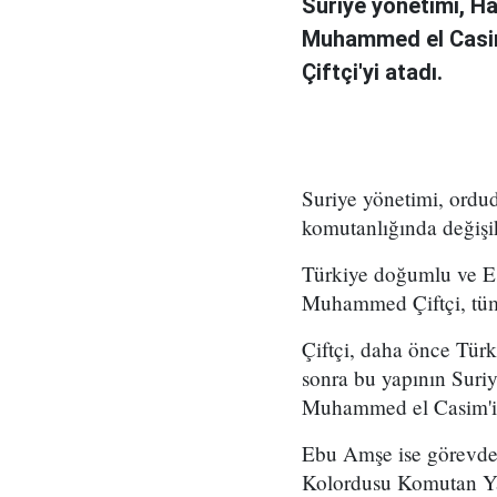
Suriye yönetimi, H
Muhammed el Casi
Çiftçi'yi atadı.
Suriye yönetimi, ord
komutanlığında değişikl
Türkiye doğumlu ve Es
Muhammed Çiftçi, tüm
Çiftçi, daha önce Tür
sonra bu yapının Suri
Muhammed el Casim'in
Ebu Amşe ise görevden
Kolordusu Komutan Yar