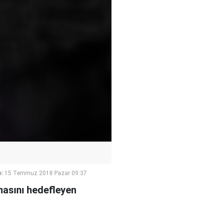
:
15 Temmuz 2018 Pazar 09:37
masını hedefleyen