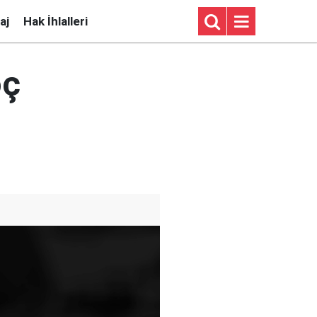
aj
Hak İhlalleri
öç