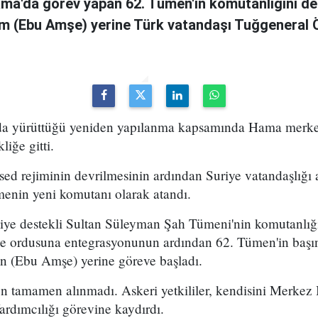
ama'da görev yapan 62. Tümen'in komutanlığını de
m (Ebu Amşe) yerine Türk vatandaşı Tuğgenera
uda yürüttüğü yeniden yapılanma kapsamında Hama merke
iğe gitti.
ed rejiminin devrilmesinin ardından Suriye vatandaşlığı
enin yeni komutanı olarak atandı.
kiye destekli Sultan Süleyman Şah Tümeni'nin komutanlığ
ye ordusuna entegrasyonunun ardından 62. Tümen'in başın
 (Ebu Amşe) yerine göreve başladı.
 tamamen alınmadı. Askeri yetkililer, kendisini Merkez B
dımcılığı görevine kaydırdı.