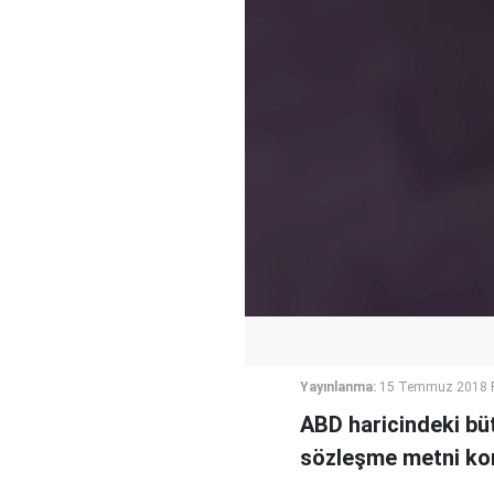
Yayınlanma:
15 Temmuz 2018 P
ABD haricindeki bü
sözleşme metni ko