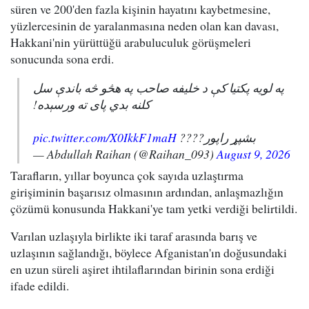
süren ve 200'den fazla kişinin hayatını kaybetmesine,
yüzlercesinin de yaralanmasına neden olan kan davası,
Hakkani'nin yürüttüğü arabuluculuk görüşmeleri
sonucunda sona erdi.
په لویه پکتیا کې د خلیفه صاحب په هڅو څه باندې سل
کلنه بدي پای ته ورسېده!
pic.twitter.com/X0IkkF1maH
بشپړ راپور????
— Abdullah Raihan (@Raihan_093)
August 9, 2026
Tarafların, yıllar boyunca çok sayıda uzlaştırma
girişiminin başarısız olmasının ardından, anlaşmazlığın
çözümü konusunda Hakkani'ye tam yetki verdiği belirtildi.
Varılan uzlaşıyla birlikte iki taraf arasında barış ve
uzlaşının sağlandığı, böylece Afganistan'ın doğusundaki
en uzun süreli aşiret ihtilaflarından birinin sona erdiği
ifade edildi.