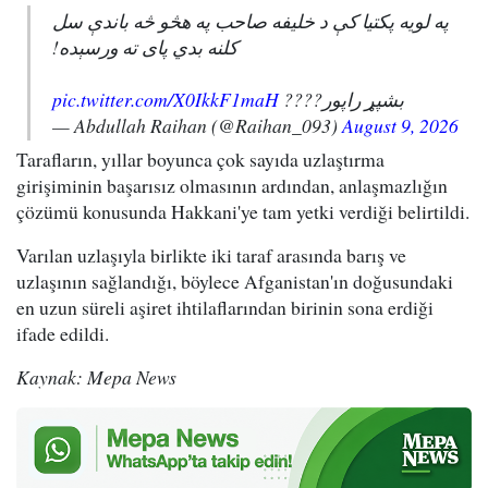
په لویه پکتیا کې د خلیفه صاحب په هڅو څه باندې سل
کلنه بدي پای ته ورسېده!
pic.twitter.com/X0IkkF1maH
بشپړ راپور????
— Abdullah Raihan (@Raihan_093)
August 9, 2026
Tarafların, yıllar boyunca çok sayıda uzlaştırma
girişiminin başarısız olmasının ardından, anlaşmazlığın
çözümü konusunda Hakkani'ye tam yetki verdiği belirtildi.
Varılan uzlaşıyla birlikte iki taraf arasında barış ve
uzlaşının sağlandığı, böylece Afganistan'ın doğusundaki
en uzun süreli aşiret ihtilaflarından birinin sona erdiği
ifade edildi.
Kaynak: Mepa News