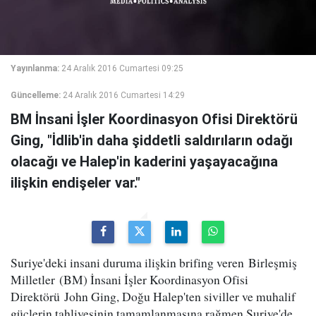
Yayınlanma:
24 Aralık 2016 Cumartesi 09:25
Güncelleme:
24 Aralık 2016 Cumartesi 14:29
BM İnsani İşler Koordinasyon Ofisi Direktörü
Ging, "İdlib'in daha şiddetli saldırıların odağı
olacağı ve Halep'in kaderini yaşayacağına
ilişkin endişeler var."
Suriye'deki insani duruma ilişkin brifing veren
Birleşmiş
Milletler (BM) İnsani İşler Koordinasyon Ofisi
Direktörü John Ging, Doğu Halep'ten siviller ve muhalif
güçlerin tahliyesinin tamamlanmasına rağmen Suriye'de