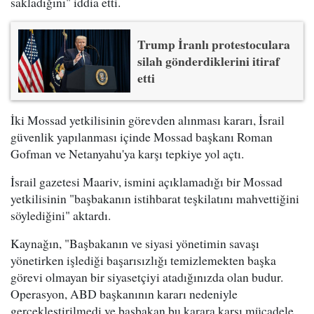
sakladığını" iddia etti.
Trump İranlı protestoculara
silah gönderdiklerini itiraf
etti
İki Mossad yetkilisinin görevden alınması kararı, İsrail
güvenlik yapılanması içinde Mossad başkanı Roman
Gofman ve Netanyahu'ya karşı tepkiye yol açtı.
İsrail gazetesi Maariv, ismini açıklamadığı bir Mossad
yetkilisinin "başbakanın istihbarat teşkilatını mahvettiğini
söylediğini" aktardı.
Kaynağın, "Başbakanın ve siyasi yönetimin savaşı
yönetirken işlediği başarısızlığı temizlemekten başka
görevi olmayan bir siyasetçiyi atadığınızda olan budur.
Operasyon, ABD başkanının kararı nedeniyle
gerçekleştirilmedi ve başbakan bu karara karşı mücadele