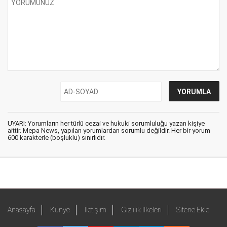
UYARI: Yorumların her türlü cezai ve hukuki sorumluluğu yazan kişiye
aittir. Mepa News, yapılan yorumlardan sorumlu değildir. Her bir yorum
600 karakterle (boşluklu) sınırlıdır.
Anasayfa
Künye
İletişim
Gizlilik İlkeleri
Sitene Ekle