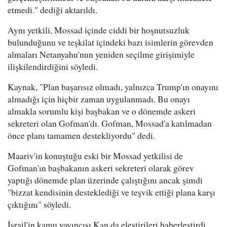
etmedi." dediği aktarıldı.
Aynı yetkili, Mossad içinde ciddi bir hoşnutsuzluk
bulunduğunu ve teşkilat içindeki bazı isimlerin görevden
almaları Netanyahu'nun yeniden seçilme girişimiyle
ilişkilendirdiğini söyledi.
Kaynak, "Plan başarısız olmadı, yalnızca Trump'ın onayını
almadığı için hiçbir zaman uygulanmadı. Bu onayı
almakla sorumlu kişi başbakan ve o dönemde askeri
sekreteri olan Gofman'dı. Gofman, Mossad'a katılmadan
önce planı tamamen destekliyordu" dedi.
Maariv'in konuştuğu eski bir Mossad yetkilisi de
Gofman'ın başbakanın askeri sekreteri olarak görev
yaptığı dönemde plan üzerinde çalıştığını ancak şimdi
"bizzat kendisinin desteklediği ve teşvik ettiği plana karşı
çıktığını" söyledi.
İsrail'in kamu yayıncısı Kan da eleştirileri haberleştirdi.