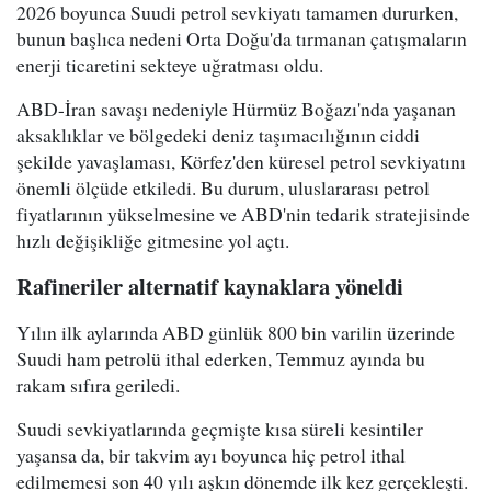
2026 boyunca Suudi petrol sevkiyatı tamamen dururken,
bunun başlıca nedeni Orta Doğu'da tırmanan çatışmaların
enerji ticaretini sekteye uğratması oldu.
ABD-İran savaşı nedeniyle Hürmüz Boğazı'nda yaşanan
aksaklıklar ve bölgedeki deniz taşımacılığının ciddi
şekilde yavaşlaması, Körfez'den küresel petrol sevkiyatını
önemli ölçüde etkiledi. Bu durum, uluslararası petrol
fiyatlarının yükselmesine ve ABD'nin tedarik stratejisinde
hızlı değişikliğe gitmesine yol açtı.
Rafineriler alternatif kaynaklara yöneldi
Yılın ilk aylarında ABD günlük 800 bin varilin üzerinde
Suudi ham petrolü ithal ederken, Temmuz ayında bu
rakam sıfıra geriledi.
Suudi sevkiyatlarında geçmişte kısa süreli kesintiler
yaşansa da, bir takvim ayı boyunca hiç petrol ithal
edilmemesi son 40 yılı aşkın dönemde ilk kez gerçekleşti.