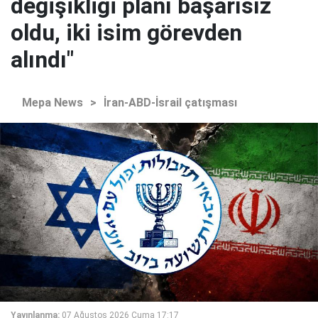
değişikliği planı başarısız
oldu, iki isim görevden
alındı"
Mepa News
>
İran-ABD-İsrail çatışması
Yayınlanma:
07 Ağustos 2026 Cuma 17:17