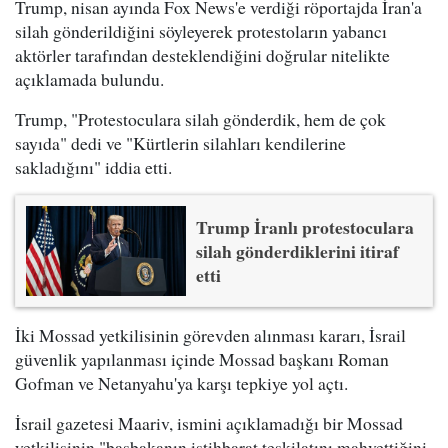
Trump, nisan ayında Fox News'e verdiği röportajda İran'a
silah gönderildiğini söyleyerek protestoların yabancı
aktörler tarafından desteklendiğini doğrular nitelikte
açıklamada bulundu.
Trump, "Protestoculara silah gönderdik, hem de çok
sayıda" dedi ve "Kürtlerin silahları kendilerine
sakladığını" iddia etti.
Trump İranlı protestoculara
silah gönderdiklerini itiraf
etti
İki Mossad yetkilisinin görevden alınması kararı, İsrail
güvenlik yapılanması içinde Mossad başkanı Roman
Gofman ve Netanyahu'ya karşı tepkiye yol açtı.
İsrail gazetesi Maariv, ismini açıklamadığı bir Mossad
yetkilisinin "başbakanın istihbarat teşkilatını mahvettiğini