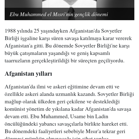
Ebu Muhammed el Mısri'nin gençlik dönemi
1988 yılında 25 yaşındayken Afganistan'da Sovyetler
Birliği işgaline karşı süren savaşa katılmaya karar vererek
Afganistan'a gitti. Bu dönemde Sovyetler Birliği'ne karşı
büyük çatışmaların yaşandığı ve geniş kapsamlı
taarruzların gerçekleştirildiği bir süreçten geçiliyordu.
Afganistan yılları
Afganistan'da ilmi ve askeri eğitimine devam etti ve
özellikle askeri alanda uzmanlık kazandı. Sovyetler Birliği
mağlup olarak ülkeden geri çekilene ve desteklediği
komünist yönetim de yıkılana kadar Afganistan'da savaşa
devam etti. Ebu Muhammed, Usame bin Ladin
öncülüğündeki yabancı savaşçılarla birlikte hareket etti.
Bu dönemdeki faaliyetleri sebebiyle Mısır'a tekrar geri
dönmesi mümkün olmayacağı için cihat yanlısı