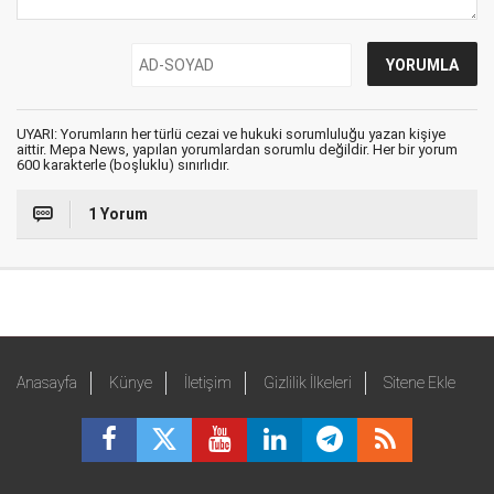
UYARI: Yorumların her türlü cezai ve hukuki sorumluluğu yazan kişiye
aittir. Mepa News, yapılan yorumlardan sorumlu değildir. Her bir yorum
600 karakterle (boşluklu) sınırlıdır.
1 Yorum
Anasayfa
Künye
İletişim
Gizlilik İlkeleri
Sitene Ekle