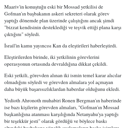
Maariv'in konuştuğu eski bir Mossad yetkilisi de
Gofman'ın başbakanın askeri sekreteri olarak görev
yaptığı dönemde plan üzerinde çalıştığını ancak şimdi
"bizzat kendisinin desteklediği ve teşvik ettiği plana karşı
çıktığını" söyledi.
İsrail'in kamu yayıncısı Kan da eleştirileri haberleştirdi.
Eleştirilerden birinde, iki yetkilinin görevlerini
operasyonun ortasında devraldığına dikkat çekildi.
Eski yetkili, görevden alınan iki ismin temel karar alıcılar
olmadığını söyledi ve görevden almalara yol açmayan
daha büyük başarısızlıklardan haberdar olduğunu ekledi.
Yedioth Ahronoth muhabiri Ronen Bergman'ın haberinde
ise bazı kişilerin görevden almaları, "Gofman'ın Mossad
başkanlığına atanması karşılığında Netanyahu'ya yaptığı
bir teşekkür jesti" olarak gördüğü ve böylece baskı
altındaki başbakana yönelik suçlamaların başka isimlere