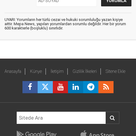
UYARI: Yorumların her türlü cezai ve hukuki sorumluluğu yazan kişiye
aittir. Mepa News, yapılan yorumlardan sorumlu değildir. Her bir yorum
600 karakterle (boşluklu) sınırlıdır.
Anasayfa
Künye
İletişim
Gizlilik İlkeleri
Sitene Ekle