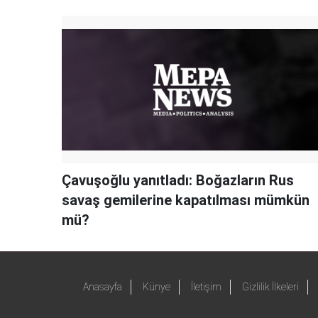
Çavuşoğlu yanıtladı: Boğazların Rus
savaş gemilerine kapatılması mümkün
mü?
Anasayfa
Künye
İletişim
Gizlilik İlkeleri