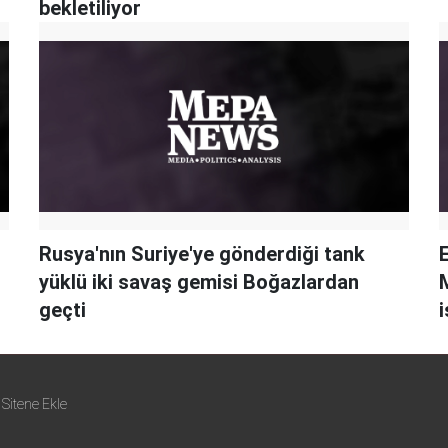
bekletiliyor
Rusya'nın Suriye'ye gönderdiği tank
yüklü iki savaş gemisi Boğazlardan
geçti
i
Sitene Ekle