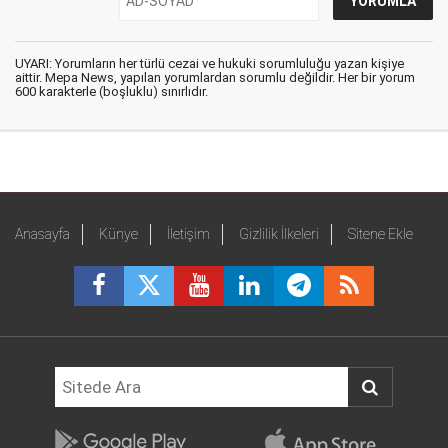
UYARI: Yorumların her türlü cezai ve hukuki sorumluluğu yazan kişiye
aittir. Mepa News, yapılan yorumlardan sorumlu değildir. Her bir yorum
600 karakterle (boşluklu) sınırlıdır.
Anasayfa
Künye
İletişim
Gizlilik İlkeleri
Sitene Ekle