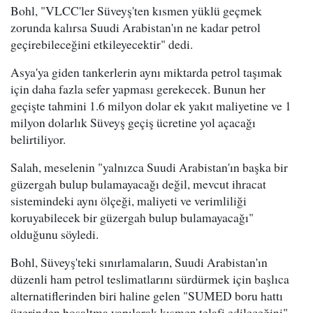
Bohl, "VLCC'ler Süveyş'ten kısmen yüklü geçmek
zorunda kalırsa Suudi Arabistan'ın ne kadar petrol
geçirebileceğini etkileyecektir" dedi.
Asya'ya giden tankerlerin aynı miktarda petrol taşımak
için daha fazla sefer yapması gerekecek. Bunun her
geçişte tahmini 1.6 milyon dolar ek yakıt maliyetine ve 1
milyon dolarlık Süveyş geçiş ücretine yol açacağı
belirtiliyor.
Salah, meselenin "yalnızca Suudi Arabistan'ın başka bir
güzergah bulup bulamayacağı değil, mevcut ihracat
sistemindeki aynı ölçeği, maliyeti ve verimliliği
koruyabilecek bir güzergah bulup bulamayacağı"
olduğunu söyledi.
Bohl, Süveyş'teki sınırlamaların, Suudi Arabistan'ın
düzenli ham petrol teslimatlarını sürdürmek için başlıca
alternatiflerinden biri haline gelen "SUMED boru hattı
üzerinden boşaltma yapılarak kısmen telafi edileceğini"