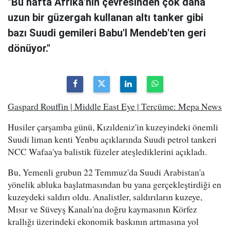
"Bu hafta Afrika'nın çevresinden çok daha
uzun bir güzergah kullanan altı tanker gibi
bazı Suudi gemileri Babu'l Mendeb'ten geri
dönüyor."
Gaspard Rouffin | Middle East Eye | Tercüme: Mepa News
Husiler çarşamba günü, Kızıldeniz'in kuzeyindeki önemli
Suudi liman kenti Yenbu açıklarında Suudi petrol tankeri
NCC Wafaa'ya balistik füzeler ateşlediklerini açıkladı.
Bu, Yemenli grubun 22 Temmuz'da Suudi Arabistan'a
yönelik abluka başlatmasından bu yana gerçekleştirdiği en
kuzeydeki saldırı oldu. Analistler, saldırıların kuzeye,
Mısır ve Süveyş Kanalı'na doğru kaymasının Körfez
krallığı üzerindeki ekonomik baskının artmasına yol