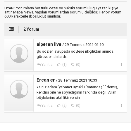
UYARI: Yorumların her türlü cezai ve hukuki sorumluluğu yazan kişiye
aittir. Mepa News, yapılan yorumlardan sorumlu değildir. Her bir yorum
600 karakterle (boşluklu) sınırlıdır.
2 Yorum
alperen live
/ 29 Temmuz 2021 01:10
Şu sözleri avrupada söylese ırkçılıktan anında
görevden alırlardı..
Yanıtla
(1)
(0)
Ercan er
/ 28 Temmuz 2021 10:33
Yalnız adam 'yabancı uyruklu "vatandaş" ' demiş,
kendisi bile ne söylediğinin farkında değil. Allah
böylelerine akıl fikir versin
Yanıtla
(2)
(0)