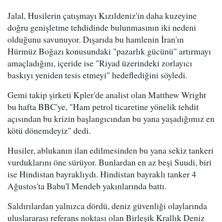
Jalal, Husilerin çatışmayı Kızıldeniz'in daha kuzeyine
doğru genişletme tehdidinde bulunmasının iki nedeni
olduğunu savunuyor. Dışarıda bu hamlenin İran'ın
Hürmüz Boğazı konusundaki "pazarlık gücünü" artırmayı
amaçladığını, içeride ise "Riyad üzerindeki zorlayıcı
baskıyı yeniden tesis etmeyi" hedeflediğini söyledi.
Gemi takip şirketi Kpler'de analist olan Matthew Wright
bu hafta BBC'ye, "Ham petrol ticaretine yönelik tehdit
açısından bu krizin başlangıcından bu yana yaşadığımız en
kötü dönemdeyiz" dedi.
Husiler, ablukanın ilan edilmesinden bu yana sekiz tankeri
vurduklarını öne sürüyor. Bunlardan en az beşi Suudi, biri
ise Hindistan bayraklıydı. Hindistan bayraklı tanker 4
Ağustos'ta Babu'l Mendeb yakınlarında battı.
Saldırılardan yalnızca dördü, deniz güvenliği olaylarında
uluslararası referans noktası olan Birleşik Krallık Deniz