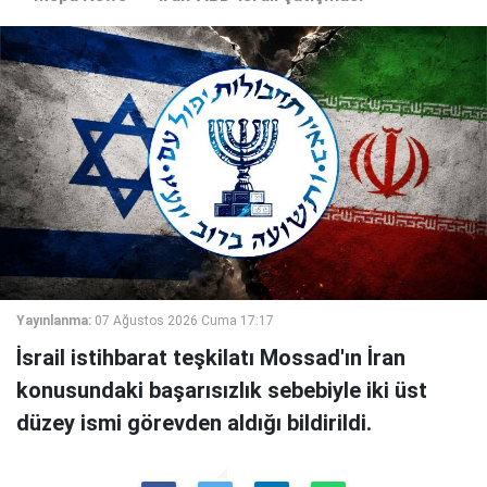
Yayınlanma:
07 Ağustos 2026 Cuma 17:17
İsrail istihbarat teşkilatı Mossad'ın İran
konusundaki başarısızlık sebebiyle iki üst
düzey ismi görevden aldığı bildirildi.