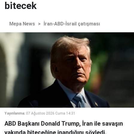
bitecek
Mepa News
>
İran-ABD-İsrail çatışması
Yayınlanma:
07 Ağustos 2026 Cuma 14:31
ABD Başkanı Donald Trump, İran ile savaşın
yakında biteceğine inandığını söyledi.