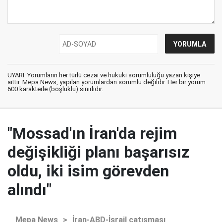
UYARI: Yorumların her türlü cezai ve hukuki sorumluluğu yazan kişiye
aittir. Mepa News, yapılan yorumlardan sorumlu değildir. Her bir yorum
600 karakterle (boşluklu) sınırlıdır.
"Mossad'ın İran'da rejim
değişikliği planı başarısız
oldu, iki isim görevden
alındı"
Mepa News
>
İran-ABD-İsrail çatışması