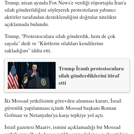
Trump, nisan ayında Fox News'e verdiği röportajda İran'a
silah gönderildiğini söyleyerek protestoların yabancı
aktörler tarafından desteklendiğini doğrular nitelikte
açıklamada bulundu.
Trump, "Protestoculara silah gönderdik, hem de çok
sayıda" dedi ve "Kürtlerin silahları kendilerine
sakladığını" iddia etti.
Trump İranlı protestoculara
silah gönderdiklerini itiraf
etti
İki Mossad yetkilisinin görevden alınması kararı, İsrail
güvenlik yapılanması içinde Mossad başkanı Roman
Gofman ve Netanyahu'ya karşı tepkiye yol açtı.
İsrail gazetesi Maariv, ismini açıklamadığı bir Mossad
yetkilisinin "başbakanın istihbarat teşkilatını mahvettiğini