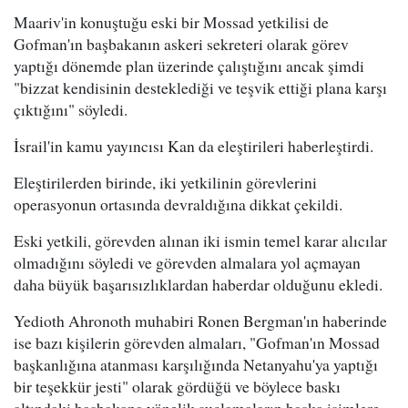
Maariv'in konuştuğu eski bir Mossad yetkilisi de
Gofman'ın başbakanın askeri sekreteri olarak görev
yaptığı dönemde plan üzerinde çalıştığını ancak şimdi
"bizzat kendisinin desteklediği ve teşvik ettiği plana karşı
çıktığını" söyledi.
İsrail'in kamu yayıncısı Kan da eleştirileri haberleştirdi.
Eleştirilerden birinde, iki yetkilinin görevlerini
operasyonun ortasında devraldığına dikkat çekildi.
Eski yetkili, görevden alınan iki ismin temel karar alıcılar
olmadığını söyledi ve görevden almalara yol açmayan
daha büyük başarısızlıklardan haberdar olduğunu ekledi.
Yedioth Ahronoth muhabiri Ronen Bergman'ın haberinde
ise bazı kişilerin görevden almaları, "Gofman'ın Mossad
başkanlığına atanması karşılığında Netanyahu'ya yaptığı
bir teşekkür jesti" olarak gördüğü ve böylece baskı
altındaki başbakana yönelik suçlamaların başka isimlere