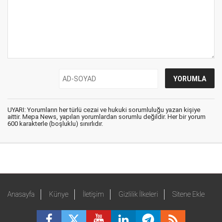
UYARI: Yorumların her türlü cezai ve hukuki sorumluluğu yazan kişiye
aittir. Mepa News, yapılan yorumlardan sorumlu değildir. Her bir yorum
600 karakterle (boşluklu) sınırlıdır.
Anasayfa
Künye
İletişim
Gizlilik İlkeleri
Sitene Ekle