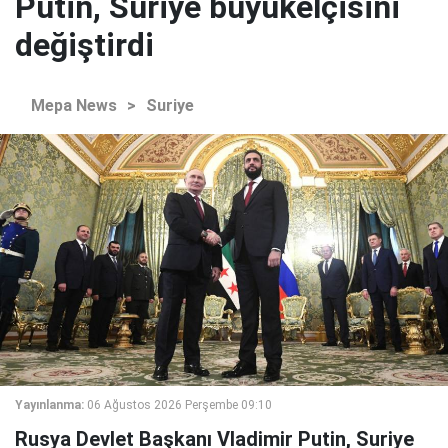
Putin, Suriye büyükelçisini
değiştirdi
Mepa News
>
Suriye
Yayınlanma:
06 Ağustos 2026 Perşembe 09:10
Rusya Devlet Başkanı Vladimir Putin, Suriye