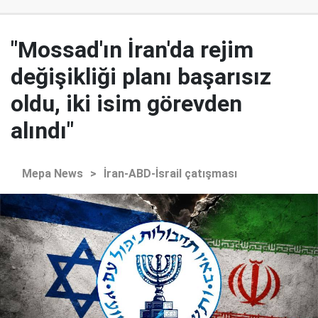
"Mossad'ın İran'da rejim
değişikliği planı başarısız
oldu, iki isim görevden
alındı"
Mepa News
>
İran-ABD-İsrail çatışması