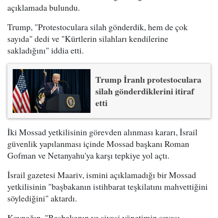
açıklamada bulundu.
Trump, "Protestoculara silah gönderdik, hem de çok
sayıda" dedi ve "Kürtlerin silahları kendilerine
sakladığını" iddia etti.
Trump İranlı protestoculara
silah gönderdiklerini itiraf
etti
İki Mossad yetkilisinin görevden alınması kararı, İsrail
güvenlik yapılanması içinde Mossad başkanı Roman
Gofman ve Netanyahu'ya karşı tepkiye yol açtı.
İsrail gazetesi Maariv, ismini açıklamadığı bir Mossad
yetkilisinin "başbakanın istihbarat teşkilatını mahvettiğini
söylediğini" aktardı.
Kaynağın, "Başbakanın ve siyasi yönetimin savaşı