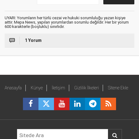
UYARI: Yorumların her türlü cezai ve hukuki sorumluluğu yazan kişiye
aittir. Mepa News, yapılan yorumlardan sorumlu değildir. Her bir yorum
600 karakterle (boşluklu) sınırlıdır.
1 Yorum
Anasayfa
Künye
İletişim
Gizlilik İlkeleri
Sitene Ekle