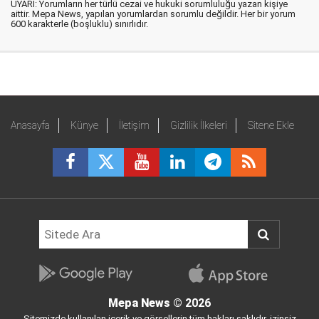
UYARI: Yorumların her türlü cezai ve hukuki sorumluluğu yazan kişiye
aittir. Mepa News, yapılan yorumlardan sorumlu değildir. Her bir yorum
600 karakterle (boşluklu) sınırlıdır.
Anasayfa
Künye
İletişim
Gizlilik İlkeleri
Sitene Ekle
Mepa News
© 2026
Sitemizde kullanılan içerik ve görsellerin tüm hakları saklıdır, izinsiz