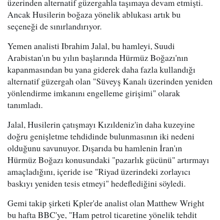
üzerinden alternatif güzergahla taşımaya devam etmişti.
Ancak Husilerin boğaza yönelik ablukası artık bu
seçeneği de sınırlandırıyor.
Yemen analisti Ibrahim Jalal, bu hamleyi, Suudi
Arabistan'ın bu yılın başlarında Hürmüz Boğazı'nın
kapanmasından bu yana giderek daha fazla kullandığı
alternatif güzergah olan "Süveyş Kanalı üzerinden yeniden
yönlendirme imkanını engelleme girişimi" olarak
tanımladı.
Jalal, Husilerin çatışmayı Kızıldeniz'in daha kuzeyine
doğru genişletme tehdidinde bulunmasının iki nedeni
olduğunu savunuyor. Dışarıda bu hamlenin İran'ın
Hürmüz Boğazı konusundaki "pazarlık gücünü" artırmayı
amaçladığını, içeride ise "Riyad üzerindeki zorlayıcı
baskıyı yeniden tesis etmeyi" hedeflediğini söyledi.
Gemi takip şirketi Kpler'de analist olan Matthew Wright
bu hafta BBC'ye, "Ham petrol ticaretine yönelik tehdit