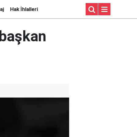
aj
Hak İhlalleri
i başkan