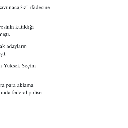
 savunacağız" ifadesine
esinin katıldığı
ıştı.
ak adayların
ti.
için Yüksek Seçim
ara para aklama
yında federal polise