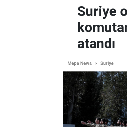
Suriye 
komutan
atandı
Mepa News
>
Suriye