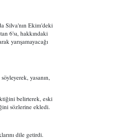
da Silva'nın Ekim'deki
an 6'sı, hakkındaki
larak yarışamayacağı
söyleyerek, yasanın,
tiğini belirterek, eski
ni sözlerine ekledi.
rını dile getirdi.