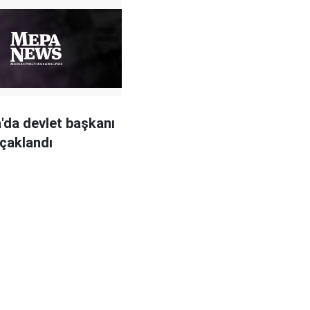
a'da devlet başkanı
ıçaklandı