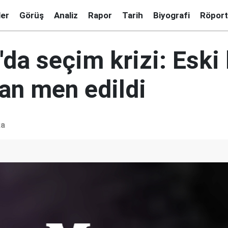
ler
Görüş
Analiz
Rapor
Tarih
Biyografi
Röport
'da seçim krizi: Esk
tan men edildi
ka