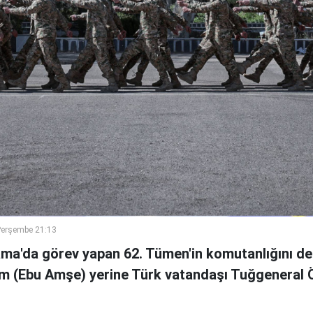
Perşembe 21:13
ama'da görev yapan 62. Tümen'in komutanlığını de
m (Ebu Amşe) yerine Türk vatandaşı Tuğgenera