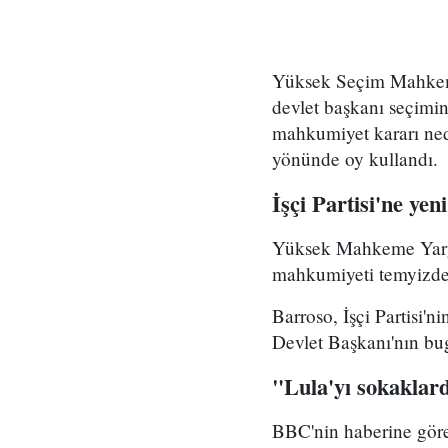
Yüksek Seçim Mahkemesi
devlet başkanı seçimi
mahkumiyet kararı ned
yönünde oy kullandı.
İşçi Partisi'ne yen
Yüksek Mahkeme Yargıc
mahkumiyeti temyizde o
Barroso, İşçi Partisi'n
Devlet Başkanı'nın bug
"Lula'yı sokaklar
BBC'nin haberine göre 