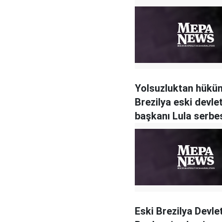
Yolsuzluktan hükü
Brezilya eski devle
başkanı Lula serbe
bırakıldı
Eski Brezilya Devle