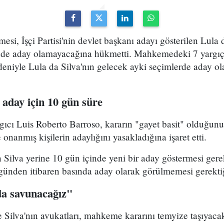
, İşçi Partisi'nin devlet başkanı adayı gösterilen Lula 
nde aday olamayacağına hükmetti. Mahkemedeki 7 yargıçt
eniyle Lula da Silva'nın gelecek ayki seçimlerde aday o
i aday için 10 gün süre
ı Luis Roberto Barroso, kararın "gayet basit" olduğunu 
nanmış kişilerin adaylığını yasakladığına işaret etti.
in Silva yerine 10 gün içinde yeni bir aday göstermesi gerek
ünden itibaren basında aday olarak görülmemesi gerektiği
da savunacağız"
Silva'nın avukatları, mahkeme kararını temyize taşıyacakla