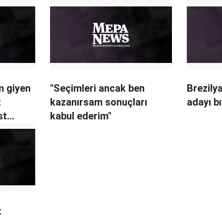
m giyen
"Seçimleri ancak ben
Brezily
t
kazanırsam sonuçları
adayı b
st
kabul ederim"
t