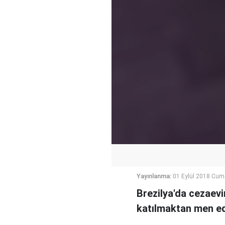
Yayınlanma:
01 Eylül 2018 Cum
Brezilya'da cezaevi
katılmaktan men edi