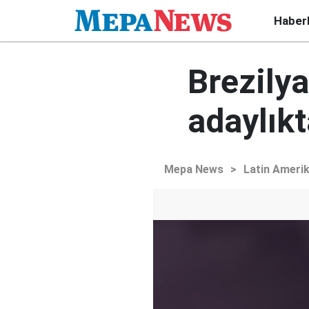
Haber
Brezilya
adaylık
Mepa News
>
Latin Ameri