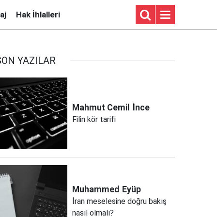
aj
Hak İhlalleri
SON YAZILAR
Mahmut Cemil
İnce
Filin kör tarifi
Muhammed
Eyüp
İran meselesine doğru bakış
nasıl olmalı?