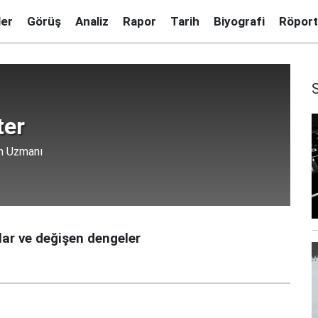
ler
Görüş
Analiz
Rapor
Tarih
Biyografi
Röport
ter
en Uzmanı
plar ve değişen dengeler