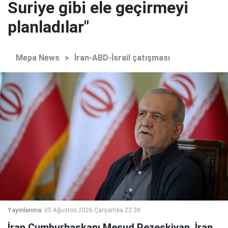
Suriye gibi ele geçirmeyi
planladılar"
Mepa News
>
İran-ABD-İsrail çatışması
Yayınlanma:
05 Ağustos 2026 Çarşamba 22:38
İran Cumhurbaşkanı Mesud Pezeşkiyan, İran