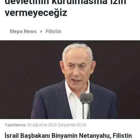
devletinin kurulmasına izin
vermeyeceğiz
Mepa News
>
Filistin
Yayınlanma:
05 Ağustos 2026 Çarşamba 20:35
İsrail Başbakanı Binyamin Netanyahu, Filistin