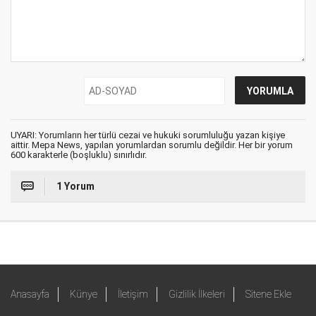
UYARI: Yorumların her türlü cezai ve hukuki sorumluluğu yazan kişiye
aittir. Mepa News, yapılan yorumlardan sorumlu değildir. Her bir yorum
600 karakterle (boşluklu) sınırlıdır.
1 Yorum
Anasayfa
Künye
İletişim
Gizlilik İlkeleri
Sitene Ekle