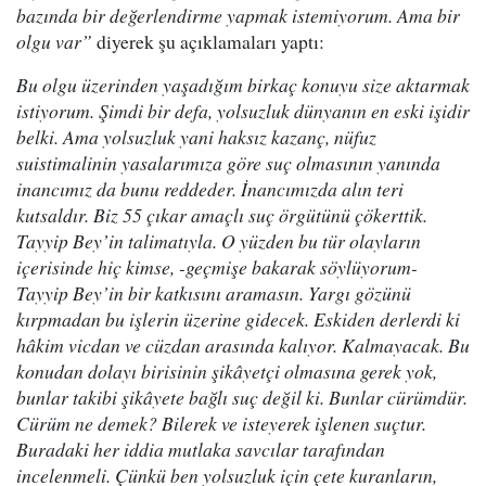
bazında bir değerlendirme yapmak istemiyorum. Ama bir
olgu var”
diyerek şu açıklamaları yaptı:
Bu olgu üzerinden yaşadığım birkaç konuyu size aktarmak
istiyorum. Şimdi bir defa, yolsuzluk dünyanın en eski işidir
belki. Ama yolsuzluk yani haksız kazanç, nüfuz
suistimalinin yasalarımıza göre suç olmasının yanında
inancımız da bunu reddeder. İnancımızda alın teri
kutsaldır. Biz 55 çıkar amaçlı suç örgütünü çökerttik.
Tayyip Bey’in talimatıyla. O yüzden bu tür olayların
içerisinde hiç kimse, -geçmişe bakarak söylüyorum-
Tayyip Bey’in bir katkısını aramasın. Yargı gözünü
kırpmadan bu işlerin üzerine gidecek. Eskiden derlerdi ki
hâkim vicdan ve cüzdan arasında kalıyor. Kalmayacak. Bu
konudan dolayı birisinin şikâyetçi olmasına gerek yok,
bunlar takibi şikâyete bağlı suç değil ki. Bunlar cürümdür.
Cürüm ne demek? Bilerek ve isteyerek işlenen suçtur.
Buradaki her iddia mutlaka savcılar tarafından
incelenmeli. Çünkü ben yolsuzluk için çete kuranların,