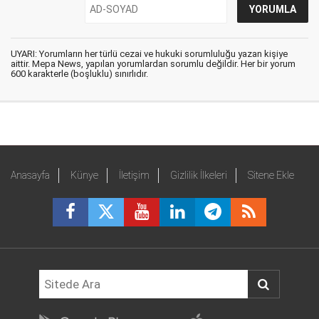
UYARI: Yorumların her türlü cezai ve hukuki sorumluluğu yazan kişiye
aittir. Mepa News, yapılan yorumlardan sorumlu değildir. Her bir yorum
600 karakterle (boşluklu) sınırlıdır.
Anasayfa
Künye
İletişim
Gizlilik İlkeleri
Sitene Ekle