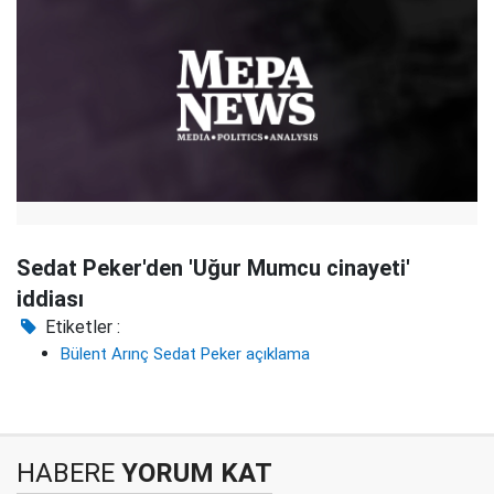
Sedat Peker'den 'Uğur Mumcu cinayeti'
iddiası
Etiketler :
Bülent Arınç Sedat Peker açıklama
HABERE
YORUM KAT