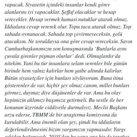
yapacak. Siyasetin içindeki insanlar kendi görev
alanlarını iyi yapacaklar. Şeffaf olacaklar ve hesap
verecekler. Hesap vermek hamasi nutuklar atarak olmaz.
İddialara cevap vererek olur. Topu taca atarak olmaz. Top
sahada oynanacak. Sahada top çevirmeyeceksin, golü
atacaksın. Ne sorulduysa ona göre cevap vereceksin. Sayın
Cumhurbaşkanımızın son konuşmasında ‘Bunlarla aynı
çuvala girenler pişman olurlar’ dedi. Olmuşlardır da
nitekim. Yani bu tür insanlara selam verenler bile günün
birinde hem yalnız kalırlar hem şaibe altında kalırlar.
Bütün siyasetçiler için bunları söylüyorum. Buna itina
gösterenler de var, hiçbir şey olmaz canım, millet bunları
görmez, duymaz diye düşünenler de var. Ama bu olay
hepimizin aklımızı başımıza getirmeli. Bu vesile ile her
konunun üzerinde ciddiyetle durmalıyız. Meclis Başkanı
arzu ederse, TBMM’de bir araştırma komisyonu da
kurulabilir. Ama önemli olan şey, şimdi bu iddiaların
değerlendirilmesini bizim yargımızın yapmasıdır. Yargı
eskiden bağımsızdı. 2010’dan bu yana ona bir de tarafsız