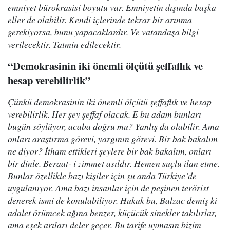
emniyet bürokrasisi boyutu var. Emniyetin dışında başka
eller de olabilir. Kendi içlerinde tekrar bir arınma
gerekiyorsa, bunu yapacaklardır. Ve vatandaşa bilgi
verilecektir. Tatmin edilecektir.
“Demokrasinin iki önemli ölçütü şeffaflık ve
hesap verebilirlik”
Çünkü demokrasinin iki önemli ölçütü şeffaflık ve hesap
verebilirlik. Her şey şeffaf olacak. E bu adam bunları
bugün söylüyor, acaba doğru mu? Yanlış da olabilir. Ama
onları araştırma görevi, yargının görevi. Bir bak bakalım
ne diyor? İtham ettikleri şeylere bir bak bakalım, onları
bir dinle. Beraat- i zimmet asıldır. Hemen suçlu ilan etme.
Bunlar özellikle bazı kişiler için şu anda Türkiye’de
uygulanıyor. Ama bazı insanlar için de peşinen terörist
denerek ismi de konulabiliyor. Hukuk bu, Balzac demiş ki
adalet örümcek ağına benzer, küçücük sinekler takılırlar,
ama eşek arıları deler geçer. Bu tarife uymasın bizim