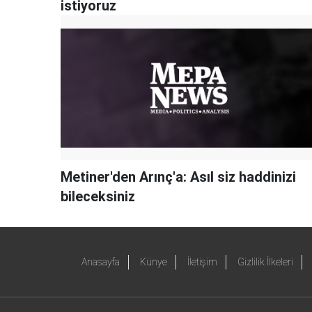
istiyoruz
Metiner'den Arınç'a: Asıl siz haddinizi
bileceksiniz
Anasayfa
Künye
İletişim
Gizlilik İlkeleri