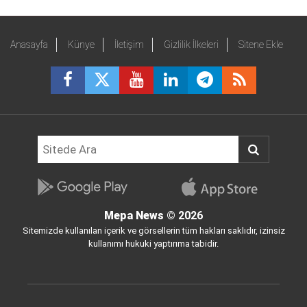
Anasayfa
Künye
İletişim
Gizlilik İlkeleri
Sitene Ekle
Mepa News
© 2026
Sitemizde kullanılan içerik ve görsellerin tüm hakları saklıdır, izinsiz
kullanımı hukuki yaptırıma tabidir.