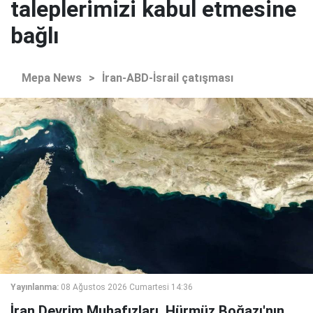
taleplerimizi kabul etmesine
bağlı
Mepa News
>
İran-ABD-İsrail çatışması
Yayınlanma:
08 Ağustos 2026 Cumartesi 14:36
İran Devrim Muhafızları, Hürmüz Boğazı'nın