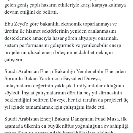
gelen geniş çaplı hasarın etkileriyle karşı karşıya kalmaya
devam ettiğini de belirtti.
Ebu Zeyd'e göre bakanlık, ekonomik toparlanmayı ve
üretim ile hizmet sektörlerinin yeniden canlanmasını
desteklemek amacıyla hasar gören altyapıyı onarmak,
sistem performansını geliştirmek ve yenilenebilir enerji
projelerini ulusal enerji bileşimine dahil etmek için
çalışıyor.
Suudi Arabistan Enerji Bakanlığı Yenilenebilir Enerjiden
Sorumlu Bakan Yardımcısı Faysal ed Duveyc,
anlaşmaların değerinin yaklaşık 1 milyar dolar olduğunu
söyledi. İnşaat çalışmalarının dört ila beş yıl sürmesinin
beklendiğini belirten Duveyc, her iki tarafın da projeleri üç
yıl içinde tamamlamak için çalıştığını ifade etti.
Suudi Arabistan Enerji Bakanı Danışmanı Fuad Musa, ilk
aşamada ülkenin en büyük nüfus yoğunluğuna ev sahipliği
yapan Şam ve çevresindeki kırsal bölgelere elektrik