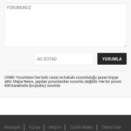
UYARI: Yorumların her türlü cezai ve hukuki sorumluluğu yazan kişiye
aittir. Mepa News, yapılan yorumlardan sorumlu değildir. Her bir yorum
600 karakterle (boşluklu) sınırlıdır.
Anasayfa
Künye
İletişim
Gizlilik İlkeleri
Sitene Ekle