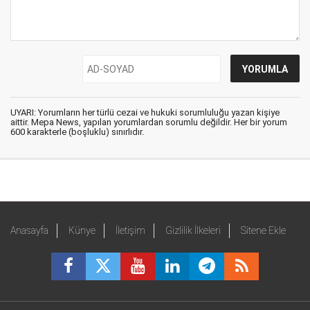
UYARI: Yorumların her türlü cezai ve hukuki sorumluluğu yazan kişiye
aittir. Mepa News, yapılan yorumlardan sorumlu değildir. Her bir yorum
600 karakterle (boşluklu) sınırlıdır.
Anasayfa
Künye
İletişim
Gizlilik İlkeleri
Sitene Ekle