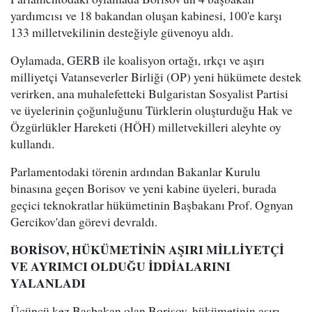
yardımcısı ve 18 bakandan oluşan kabinesi, 100'e karşı
133 milletvekilinin desteğiyle güvenoyu aldı.
Oylamada, GERB ile koalisyon ortağı, ırkçı ve aşırı
milliyetçi Vatanseverler Birliği (OP) yeni hükümete destek
verirken, ana muhalefetteki Bulgaristan Sosyalist Partisi
ve üyelerinin çoğunluğunu Türklerin oluşturduğu Hak ve
Özgürlükler Hareketi (HÖH) milletvekilleri aleyhte oy
kullandı.
Parlamentodaki törenin ardından Bakanlar Kurulu
binasına geçen Borisov ve yeni kabine üyeleri, burada
geçici teknokratlar hükümetinin Başbakanı Prof. Ognyan
Gercikov'dan görevi devraldı.
BORİSOV, HÜKÜMETİNİN AŞIRI MİLLİYETÇİ
VE AYRIMCI OLDUĞU İDDİALARINI
YALANLADI
Üçüncü kez Başbakan olan Borisov, hükümetinin aşırı