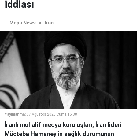
iddiası
Mepa News
>
İran
Yayınlanma:
07 Ağustos 2026 Cuma 15:38
İranlı muhalif medya kuruluşları, İran lideri
Mücteba Hamaney'in sağlık durumunun