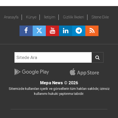
Anasayfa
Künye
İletişim
Gizlilik İlkeleri
Sitene Ekle
Mepa News
© 2026
Sitemizde kullanılan içerik ve görsellerin tüm hakları saklıdır, izinsiz
kullanımı hukuki yaptırıma tabidir.