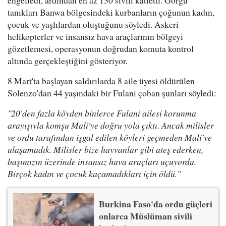
engelledi, ardından en az 130 sivili katletti. Görgü
tanıkları Banwa bölgesindeki kurbanların çoğunun kadın,
çocuk ve yaşlılardan oluştuğunu söyledi. Askeri
helikopterler ve insansız hava araçlarının bölgeyi
gözetlemesi, operasyonun doğrudan komuta kontrol
altında gerçekleştiğini gösteriyor.
8 Mart'ta başlayan saldırılarda 8 aile üyesi öldürülen
Solenzo'dan 44 yaşındaki bir Fulani çoban şunları söyledi:
"20'den fazla köyden binlerce Fulani ailesi korunma
arayışıyla komşu Mali'ye doğru yola çıktı. Ancak milisler
ve ordu tarafından işgal edilen köyleri geçmeden Mali'ye
ulaşamadık. Milisler bize hayvanlar gibi ateş ederken,
başımızın üzerinde insansız hava araçları uçuyordu.
Birçok kadın ve çocuk kaçamadıkları için öldü."
Burkina Faso'da ordu güçleri
onlarca Müslüman sivili