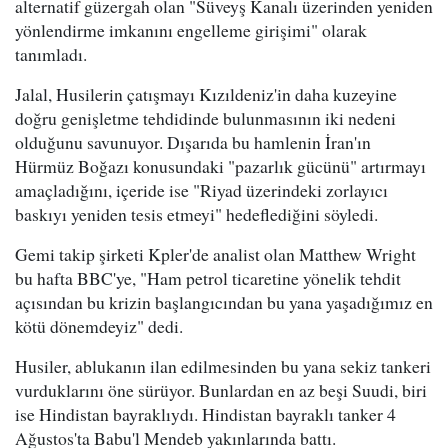
alternatif güzergah olan "Süveyş Kanalı üzerinden yeniden
yönlendirme imkanını engelleme girişimi" olarak
tanımladı.
Jalal, Husilerin çatışmayı Kızıldeniz'in daha kuzeyine
doğru genişletme tehdidinde bulunmasının iki nedeni
olduğunu savunuyor. Dışarıda bu hamlenin İran'ın
Hürmüz Boğazı konusundaki "pazarlık gücünü" artırmayı
amaçladığını, içeride ise "Riyad üzerindeki zorlayıcı
baskıyı yeniden tesis etmeyi" hedeflediğini söyledi.
Gemi takip şirketi Kpler'de analist olan Matthew Wright
bu hafta BBC'ye, "Ham petrol ticaretine yönelik tehdit
açısından bu krizin başlangıcından bu yana yaşadığımız en
kötü dönemdeyiz" dedi.
Husiler, ablukanın ilan edilmesinden bu yana sekiz tankeri
vurduklarını öne sürüyor. Bunlardan en az beşi Suudi, biri
ise Hindistan bayraklıydı. Hindistan bayraklı tanker 4
Ağustos'ta Babu'l Mendeb yakınlarında battı.