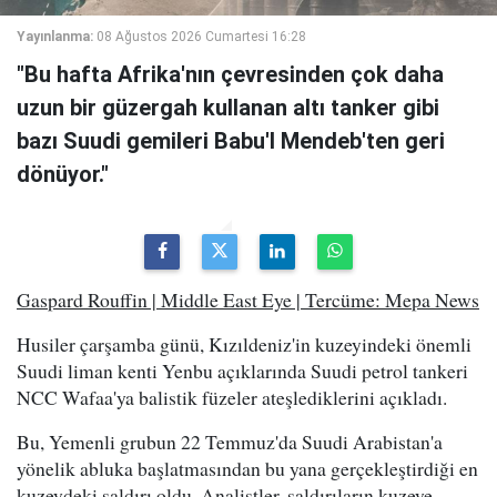
Yayınlanma:
08 Ağustos 2026 Cumartesi 16:28
"Bu hafta Afrika'nın çevresinden çok daha
uzun bir güzergah kullanan altı tanker gibi
bazı Suudi gemileri Babu'l Mendeb'ten geri
dönüyor."
Gaspard Rouffin | Middle East Eye | Tercüme: Mepa News
Husiler çarşamba günü, Kızıldeniz'in kuzeyindeki önemli
Suudi liman kenti Yenbu açıklarında Suudi petrol tankeri
NCC Wafaa'ya balistik füzeler ateşlediklerini açıkladı.
Bu, Yemenli grubun 22 Temmuz'da Suudi Arabistan'a
yönelik abluka başlatmasından bu yana gerçekleştirdiği en
kuzeydeki saldırı oldu. Analistler, saldırıların kuzeye,