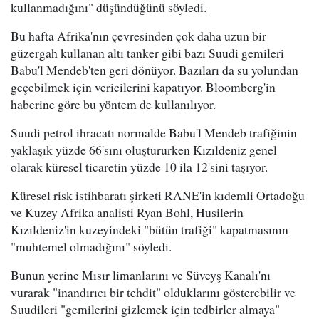
kullanmadığını" düşündüğünü söyledi.
Bu hafta Afrika'nın çevresinden çok daha uzun bir
güzergah kullanan altı tanker gibi bazı Suudi gemileri
Babu'l Mendeb'ten geri dönüyor. Bazıları da su yolundan
geçebilmek için vericilerini kapatıyor. Bloomberg'in
haberine göre bu yöntem de kullanılıyor.
Suudi petrol ihracatı normalde Babu'l Mendeb trafiğinin
yaklaşık yüzde 66'sını oluştururken Kızıldeniz genel
olarak küresel ticaretin yüzde 10 ila 12'sini taşıyor.
Küresel risk istihbaratı şirketi RANE'in kıdemli Ortadoğu
ve Kuzey Afrika analisti Ryan Bohl, Husilerin
Kızıldeniz'in kuzeyindeki "bütün trafiği" kapatmasının
"muhtemel olmadığını" söyledi.
Bunun yerine Mısır limanlarını ve Süveyş Kanalı'nı
vurarak "inandırıcı bir tehdit" olduklarını gösterebilir ve
Suudileri "gemilerini gizlemek için tedbirler almaya"