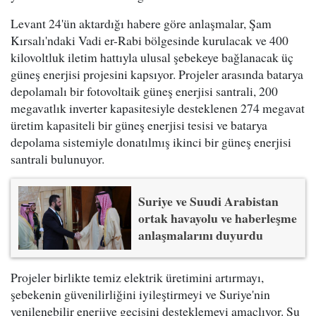
Levant 24'ün aktardığı habere göre anlaşmalar, Şam
Kırsalı'ndaki Vadi er-Rabi bölgesinde kurulacak ve 400
kilovoltluk iletim hattıyla ulusal şebekeye bağlanacak üç
güneş enerjisi projesini kapsıyor. Projeler arasında batarya
depolamalı bir fotovoltaik güneş enerjisi santrali, 200
megavatlık inverter kapasitesiyle desteklenen 274 megavat
üretim kapasiteli bir güneş enerjisi tesisi ve batarya
depolama sistemiyle donatılmış ikinci bir güneş enerjisi
santrali bulunuyor.
Suriye ve Suudi Arabistan
ortak havayolu ve haberleşme
anlaşmalarını duyurdu
Projeler birlikte temiz elektrik üretimini artırmayı,
şebekenin güvenilirliğini iyileştirmeyi ve Suriye'nin
yenilenebilir enerjiye geçişini desteklemeyi amaçlıyor. Su