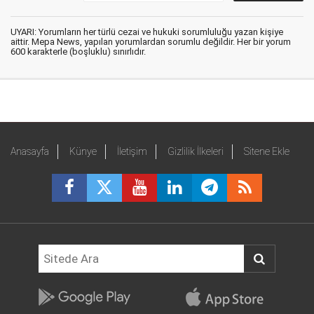
UYARI: Yorumların her türlü cezai ve hukuki sorumluluğu yazan kişiye
aittir. Mepa News, yapılan yorumlardan sorumlu değildir. Her bir yorum
600 karakterle (boşluklu) sınırlıdır.
Anasayfa
Künye
İletişim
Gizlilik İlkeleri
Sitene Ekle