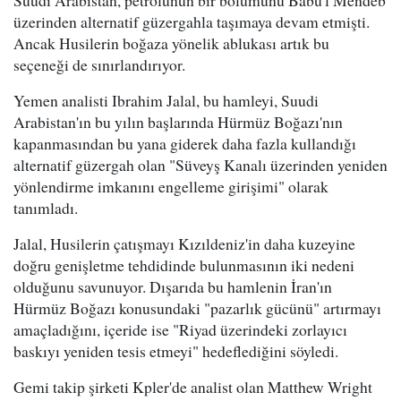
Suudi Arabistan, petrolünün bir bölümünü Babu'l Mendeb
üzerinden alternatif güzergahla taşımaya devam etmişti.
Ancak Husilerin boğaza yönelik ablukası artık bu
seçeneği de sınırlandırıyor.
Yemen analisti Ibrahim Jalal, bu hamleyi, Suudi
Arabistan'ın bu yılın başlarında Hürmüz Boğazı'nın
kapanmasından bu yana giderek daha fazla kullandığı
alternatif güzergah olan "Süveyş Kanalı üzerinden yeniden
yönlendirme imkanını engelleme girişimi" olarak
tanımladı.
Jalal, Husilerin çatışmayı Kızıldeniz'in daha kuzeyine
doğru genişletme tehdidinde bulunmasının iki nedeni
olduğunu savunuyor. Dışarıda bu hamlenin İran'ın
Hürmüz Boğazı konusundaki "pazarlık gücünü" artırmayı
amaçladığını, içeride ise "Riyad üzerindeki zorlayıcı
baskıyı yeniden tesis etmeyi" hedeflediğini söyledi.
Gemi takip şirketi Kpler'de analist olan Matthew Wright