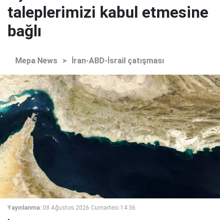
taleplerimizi kabul etmesine
bağlı
Mepa News
>
İran-ABD-İsrail çatışması
Yayınlanma:
08 Ağustos 2026 Cumartesi 14:36