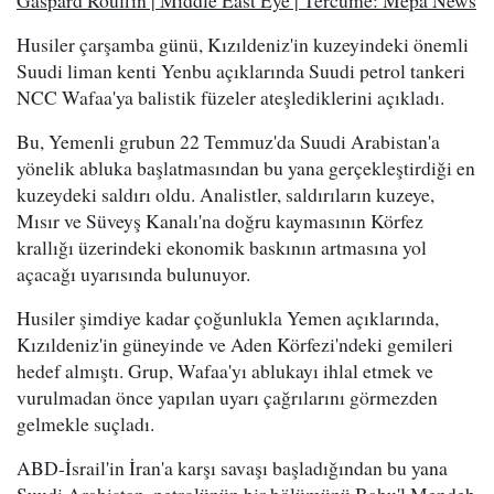
Gaspard Rouffin | Middle East Eye | Tercüme: Mepa News
Husiler çarşamba günü, Kızıldeniz'in kuzeyindeki önemli
Suudi liman kenti Yenbu açıklarında Suudi petrol tankeri
NCC Wafaa'ya balistik füzeler ateşlediklerini açıkladı.
Bu, Yemenli grubun 22 Temmuz'da Suudi Arabistan'a
yönelik abluka başlatmasından bu yana gerçekleştirdiği en
kuzeydeki saldırı oldu. Analistler, saldırıların kuzeye,
Mısır ve Süveyş Kanalı'na doğru kaymasının Körfez
krallığı üzerindeki ekonomik baskının artmasına yol
açacağı uyarısında bulunuyor.
Husiler şimdiye kadar çoğunlukla Yemen açıklarında,
Kızıldeniz'in güneyinde ve Aden Körfezi'ndeki gemileri
hedef almıştı. Grup, Wafaa'yı ablukayı ihlal etmek ve
vurulmadan önce yapılan uyarı çağrılarını görmezden
gelmekle suçladı.
ABD-İsrail'in İran'a karşı savaşı başladığından bu yana