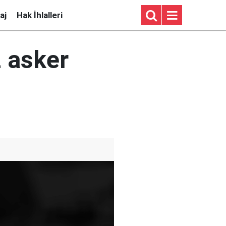
aj
Hak İhlalleri
2 asker