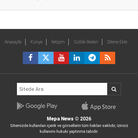
Anasayfa
Künye
İletişim
Gizlilik İlkeleri
Sitene Ekle
Mepa News
© 2026
Sitemizde kullanılan içerik ve görsellerin tüm hakları saklıdır, izinsiz
kullanımı hukuki yaptırıma tabidir.