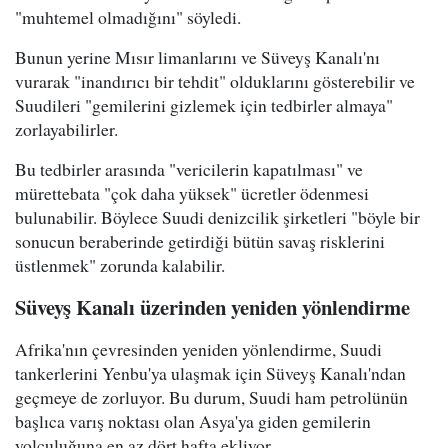
"muhtemel olmadığını" söyledi.
Bunun yerine Mısır limanlarını ve Süveyş Kanalı'nı
vurarak "inandırıcı bir tehdit" olduklarını gösterebilir ve
Suudileri "gemilerini gizlemek için tedbirler almaya"
zorlayabilirler.
Bu tedbirler arasında "vericilerin kapatılması" ve
mürettebata "çok daha yüksek" ücretler ödenmesi
bulunabilir. Böylece Suudi denizcilik şirketleri "böyle bir
sonucun beraberinde getirdiği bütün savaş risklerini
üstlenmek" zorunda kalabilir.
Süveyş Kanalı üzerinden yeniden yönlendirme
Afrika'nın çevresinden yeniden yönlendirme, Suudi
tankerlerini Yenbu'ya ulaşmak için Süveyş Kanalı'ndan
geçmeye de zorluyor. Bu durum, Suudi ham petrolünün
başlıca varış noktası olan Asya'ya giden gemilerin
yolculuğuna en az dört hafta ekliyor.