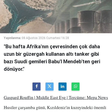
Yayınlanma:
08 Ağustos 2026 Cumartesi 16:28
"Bu hafta Afrika'nın çevresinden çok daha
uzun bir güzergah kullanan altı tanker gibi
bazı Suudi gemileri Babu'l Mendeb'ten geri
dönüyor."
Gaspard Rouffin | Middle East Eye | Tercüme: Mepa News
Husiler çarşamba günü, Kızıldeniz'in kuzeyindeki önemli