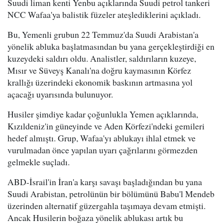
Suudi liman kenti Yenbu açıklarında Suudi petrol tankeri
NCC Wafaa'ya balistik füzeler ateşlediklerini açıkladı.
Bu, Yemenli grubun 22 Temmuz'da Suudi Arabistan'a
yönelik abluka başlatmasından bu yana gerçekleştirdiği en
kuzeydeki saldırı oldu. Analistler, saldırıların kuzeye,
Mısır ve Süveyş Kanalı'na doğru kaymasının Körfez
krallığı üzerindeki ekonomik baskının artmasına yol
açacağı uyarısında bulunuyor.
Husiler şimdiye kadar çoğunlukla Yemen açıklarında,
Kızıldeniz'in güneyinde ve Aden Körfezi'ndeki gemileri
hedef almıştı. Grup, Wafaa'yı ablukayı ihlal etmek ve
vurulmadan önce yapılan uyarı çağrılarını görmezden
gelmekle suçladı.
ABD-İsrail'in İran'a karşı savaşı başladığından bu yana
Suudi Arabistan, petrolünün bir bölümünü Babu'l Mendeb
üzerinden alternatif güzergahla taşımaya devam etmişti.
Ancak Husilerin boğaza yönelik ablukası artık bu