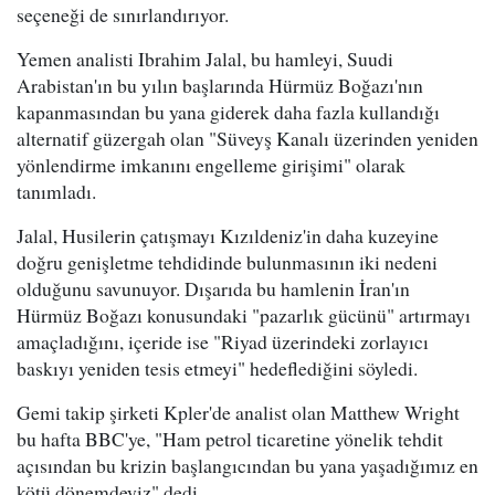
seçeneği de sınırlandırıyor.
Yemen analisti Ibrahim Jalal, bu hamleyi, Suudi
Arabistan'ın bu yılın başlarında Hürmüz Boğazı'nın
kapanmasından bu yana giderek daha fazla kullandığı
alternatif güzergah olan "Süveyş Kanalı üzerinden yeniden
yönlendirme imkanını engelleme girişimi" olarak
tanımladı.
Jalal, Husilerin çatışmayı Kızıldeniz'in daha kuzeyine
doğru genişletme tehdidinde bulunmasının iki nedeni
olduğunu savunuyor. Dışarıda bu hamlenin İran'ın
Hürmüz Boğazı konusundaki "pazarlık gücünü" artırmayı
amaçladığını, içeride ise "Riyad üzerindeki zorlayıcı
baskıyı yeniden tesis etmeyi" hedeflediğini söyledi.
Gemi takip şirketi Kpler'de analist olan Matthew Wright
bu hafta BBC'ye, "Ham petrol ticaretine yönelik tehdit
açısından bu krizin başlangıcından bu yana yaşadığımız en
kötü dönemdeyiz" dedi.