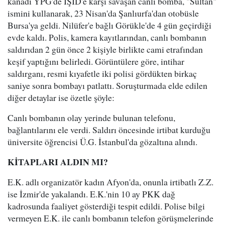
kanadı YPG'de IŞİD'e karşı savaşan canlı bomba, "Sultan"
ismini kullanarak, 23 Nisan'da Şanlıurfa'dan otobüsle
Bursa'ya geldi. Nilüfer'e bağlı Görükle'de 4 gün geçirdiği
evde kaldı. Polis, kamera kayıtlarından, canlı bombanın
saldırıdan 2 gün önce 2 kişiyle birlikte cami etrafından
keşif yaptığını belirledi. Görüntülere göre, intihar
saldırganı, resmi kıyafetle iki polisi gördükten birkaç
saniye sonra bombayı patlattı. Soruşturmada elde edilen
diğer detaylar ise özetle şöyle:
Canlı bombanın olay yerinde bulunan telefonu,
bağlantılarını ele verdi. Saldırı öncesinde irtibat kurduğu
üniversite öğrencisi Ü.G. İstanbul'da gözaltına alındı.
KİTAPLARI ALDIN MI?
E.K. adlı organizatör kadın Afyon'da, onunla irtibatlı Z.Z.
ise İzmir'de yakalandı. E.K.'nin 10 ay PKK dağ
kadrosunda faaliyet gösterdiği tespit edildi. Polise bilgi
vermeyen E.K. ile canlı bombanın telefon görüşmelerinde