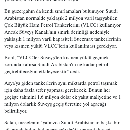
Bu güzergahın da kendi sınırlamaları bulunuyor. Suudi
Arabistan normalde yaklaşık 2 milyon varil taşıyabilen
Çok Büyük Ham Petrol Tankerlerini (VLCC) kullanıyor.
Ancak Süveyş Kanalı'nın sınırlı derinliği nedeniyle
yaklaşık 1 milyon varil kapasiteli Suezmax tankerlerinin
veya kısmen yüklü VLCC'lerin kullanılması gerekiyor.
Bohl, "VLCC'ler Süveyş'ten kısmen yüklü geçmek
zorunda kalırsa Suudi Arabistan'ın ne kadar petrol
geçirebileceğini etkileyecektir" dedi.
Asya'ya giden tankerlerin aynı miktarda petrol taşımak
için daha fazla sefer yapması gerekecek. Bunun her
geçişte tahmini 1.6 milyon dolar ek yakıt maliyetine ve 1
milyon dolarlık Süveyş geçiş ücretine yol açacağı
belirtiliyor.
Salah, meselenin "yalnızca Suudi Arabistan'ın başka bir
güzergah bulup bulamayacağı değil, mevcut ihracat