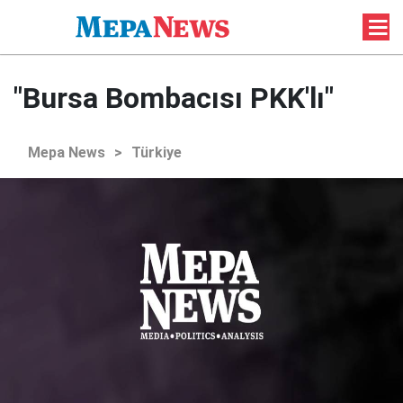
"Bursa Bombacısı PKK'lı"
Mepa News
>
Türkiye