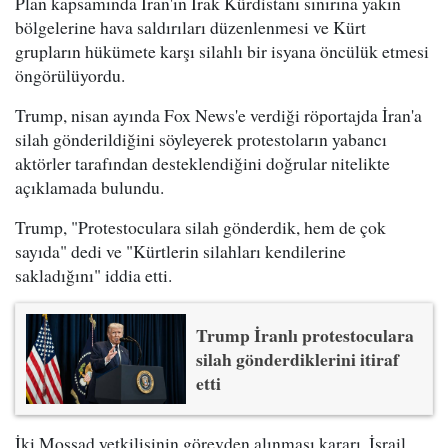
Plan kapsamında İran'ın Irak Kürdistanı sınırına yakın
bölgelerine hava saldırıları düzenlenmesi ve Kürt
grupların hükümete karşı silahlı bir isyana öncülük etmesi
öngörülüyordu.
Trump, nisan ayında Fox News'e verdiği röportajda İran'a
silah gönderildiğini söyleyerek protestoların yabancı
aktörler tarafından desteklendiğini doğrular nitelikte
açıklamada bulundu.
Trump, "Protestoculara silah gönderdik, hem de çok
sayıda" dedi ve "Kürtlerin silahları kendilerine
sakladığını" iddia etti.
Trump İranlı protestoculara
silah gönderdiklerini itiraf
etti
İki Mossad yetkilisinin görevden alınması kararı, İsrail