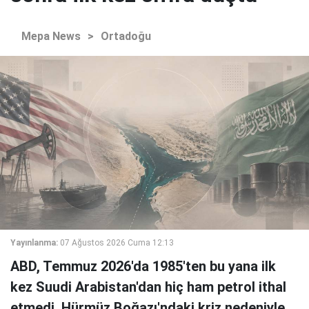
Mepa News
>
Ortadoğu
Yayınlanma:
07 Ağustos 2026 Cuma 12:13
ABD, Temmuz 2026'da 1985'ten bu yana ilk
kez Suudi Arabistan'dan hiç ham petrol ithal
etmedi. Hürmüz Boğazı'ndaki kriz nedeniyle