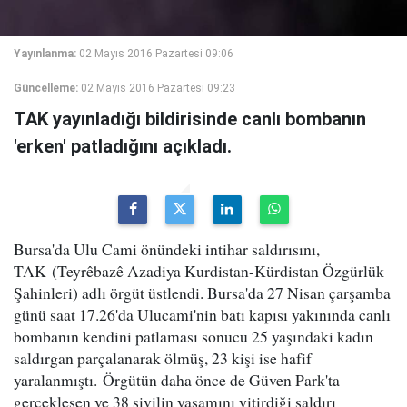
Yayınlanma:
02 Mayıs 2016 Pazartesi 09:06
Güncelleme:
02 Mayıs 2016 Pazartesi 09:23
TAK yayınladığı bildirisinde canlı bombanın
'erken' patladığını açıkladı.
Bursa'da Ulu Cami önündeki intihar saldırısını,
TAK (Teyrêbazê Azadiya Kurdistan-Kürdistan Özgürlük
Şahinleri) adlı örgüt üstlendi. Bursa'da 27 Nisan çarşamba
günü saat 17.26'da Ulucami'nin batı kapısı yakınında canlı
bombanın kendini patlaması sonucu 25 yaşındaki kadın
saldırgan parçalanarak ölmüş, 23 kişi ise hafif
yaralanmıştı. Örgütün daha önce de Güven Park'ta
gerçekleşen ve 38 sivilin yaşamını yitirdiği saldırı