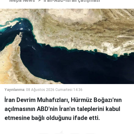
Mepa News
>
İran-ABD-İsrail çatışması
Yayınlanma:
08 Ağustos 2026 Cumartesi 14:36
İran Devrim Muhafızları, Hürmüz Boğazı'nın
açılmasının ABD'nin İran'ın taleplerini kabul
etmesine bağlı olduğunu ifade etti.