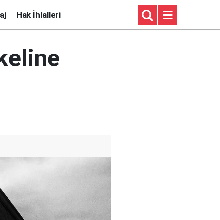
aj
Hak İhlalleri
keline