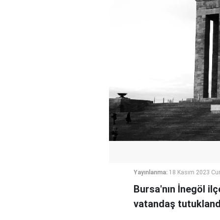
Yayınlanma:
18 Kasım 2023 Cum
Bursa'nın İnegöl ilç
vatandaş tutukland