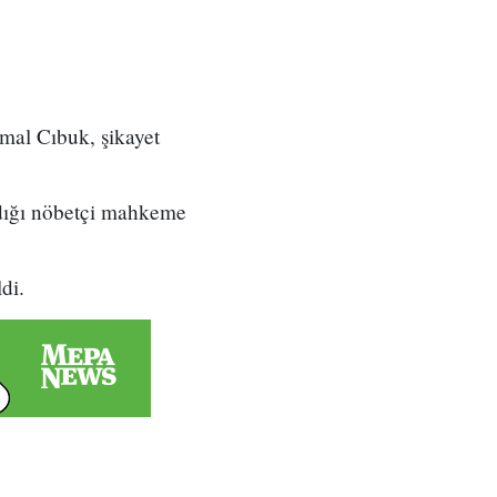
emal Cıbuk, şikayet
ldığı nöbetçi mahkeme
di.