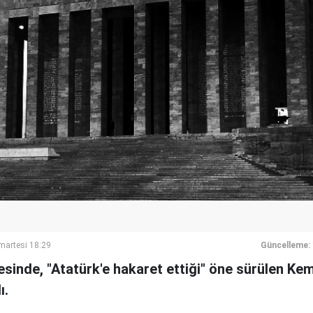
artesi 18:29
Güncelleme:
esinde, "Atatürk'e hakaret ettiği" öne sürülen Kema
ı.