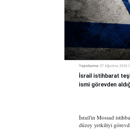
Yayınlanma:
07 Ağustos 2026 
İsrail istihbarat te
ismi görevden aldığı 
İsrail'in Mossad istihb
düzey yetkiliyi görevd