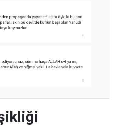
nden propaganda yaparlar! Hatta öyle ki bu son
arlar, lakin bu devirde küfrün başı olan Yahudi
rtaya koymazlar!
 zannediyorsunuz, sümme haşa ALLAH svt ya mı,
sbunAllah ve niğmel vekil. La havle vela kuvvete
şikliği