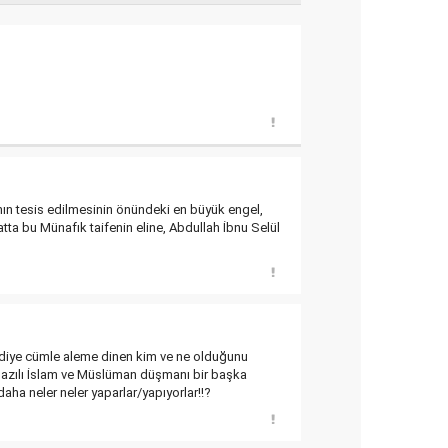
nın tesis edilmesinin önündeki en büyük engel,
tta bu Münafık taifenin eline, Abdullah İbnu Selül
um" diye cümle aleme dinen kim ve ne olduğunu
en azılı İslam ve Müslüman düşmanı bir başka
aha neler neler yaparlar/yapıyorlar!!?