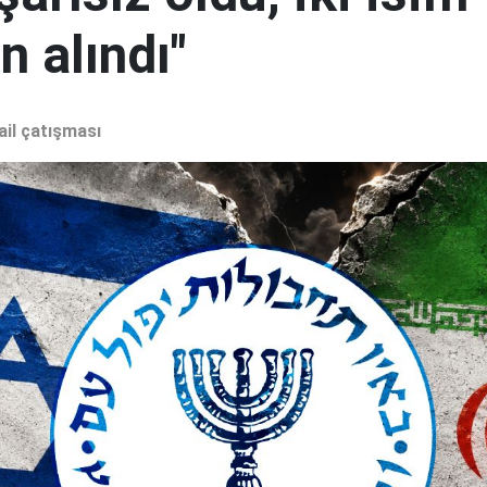
 alındı"
ail çatışması