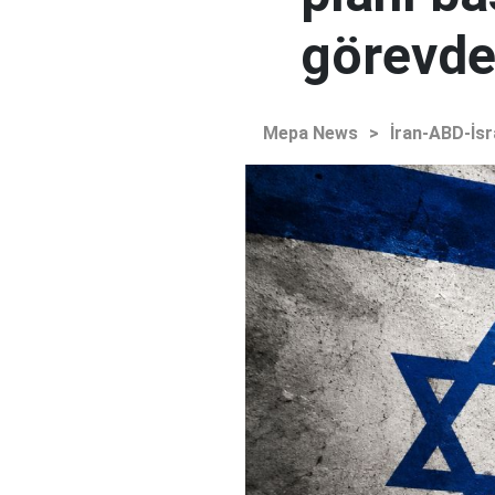
görevden
Mepa News
>
İran-ABD-İsr