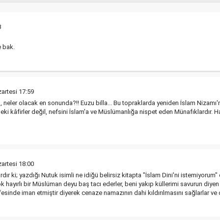
8
e bak.
artesi 17:59
 neler olacak en sonunda?!! Euzu billa... Bu topraklarda yeniden İslam Nizamı'
ki kâfirler değil, nefsini İslam'a ve Müslümanlığa nispet eden Münafıklardır. Ha
artesi 18:00
rdır ki; yazdığı Nutuk isimli ne idiğü belirsiz kitapta "İslam Dini'ni istemiyor
ok hayırlı bir Müslüman deyu baş tacı ederler, beni yakıp küllerimi savurun diy
esinde iman etmiştir diyerek cenaze namazının dahi kıldırılmasını sağlarlar ve d