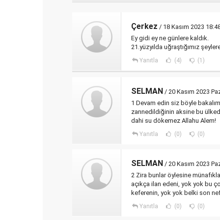
Çerkez
/ 18 Kasım 2023 18:4
Ey gidi ey ne günlere kaldık.
21.yüzyılda uğraştığımız şeyler
Yanıtla
(4)
(1)
SELMAN
/ 20 Kasım 2023 Paz
1 Devam edin siz böyle bakalım,
zannedildiğinin aksine bu ülkede
dahi su dökemez Allahu Alem!
Yanıtla
(0)
(0)
SELMAN
/ 20 Kasım 2023 Paz
2 Zira bunlar öylesine münafıkla
açıkça ilan edeni, yok yok bu ç
keferenin, yok yok belki son nef
Yanıtla
(0)
(0)