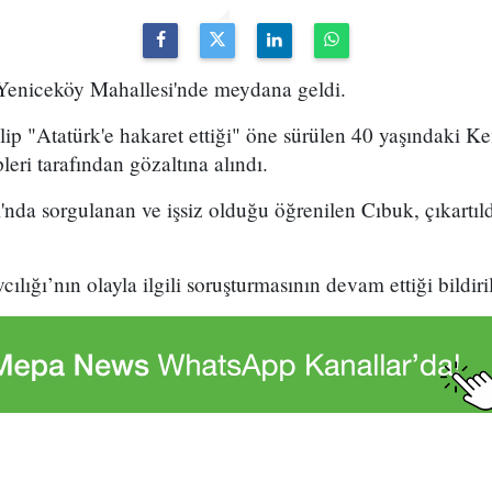
l Yeniceköy Mahallesi'nde meydana geldi.
lip "Atatürk'e hakaret ettiği" öne sürülen 40 yaşındaki K
eri tarafından gözaltına alındı.
nda sorgulanan ve işsiz olduğu öğrenilen Cıbuk, çıkartı
lığı’nın olayla ilgili soruşturmasının devam ettiği bildiril