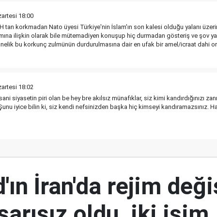
artesi 18:00
tan korkmadan Nato üyesi Türkiye'nin İslam'ın son kalesi olduğu yalanı üzeri
amına ilişkin olarak bile mütemadiyen konuşup hiç durmadan gösteriş ve şov yap
önelik bu korkunç zulmünün durdurulmasına dair en ufak bir amel/icraat dahi o
artesi 18:02
fsani siyasetin piri olan be hey bre akılsız münafıklar, siz kimi kandırdığınızı
nu iyice bilin ki, siz kendi nefsinizden başka hiç kimseyi kandıramazsınız. Ha
ın İran'da rejim deği
şarısız oldu, iki isim