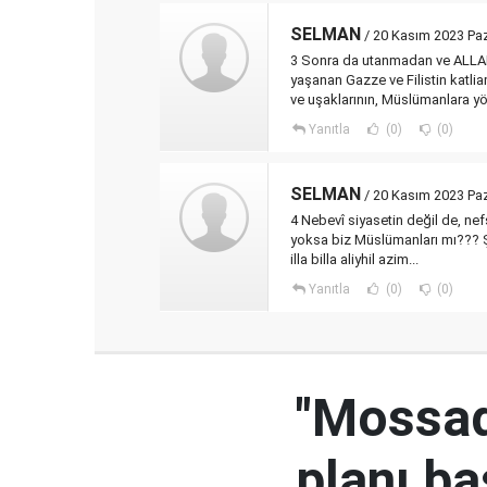
SELMAN
/ 20 Kasım 2023 Paz
3 Sonra da utanmadan ve ALLAH 
yaşanan Gazze ve Filistin katli
ve uşaklarının, Müslümanlara y
Yanıtla
(0)
(0)
SELMAN
/ 20 Kasım 2023 Paz
4 Nebevî siyasetin değil de, ne
yoksa biz Müslümanları mı??? Şu
illa billa aliyhil azim...
Yanıtla
(0)
(0)
"Mossad'
planı ba