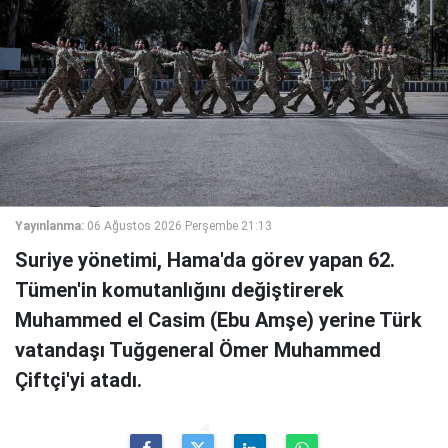
Yayınlanma:
06 Ağustos 2026 Perşembe 21:13
Suriye yönetimi, Hama'da görev yapan 62.
Tümen'in komutanlığını değiştirerek
Muhammed el Casim (Ebu Amşe) yerine Türk
vatandaşı Tuğgeneral Ömer Muhammed
Çiftçi'yi atadı.