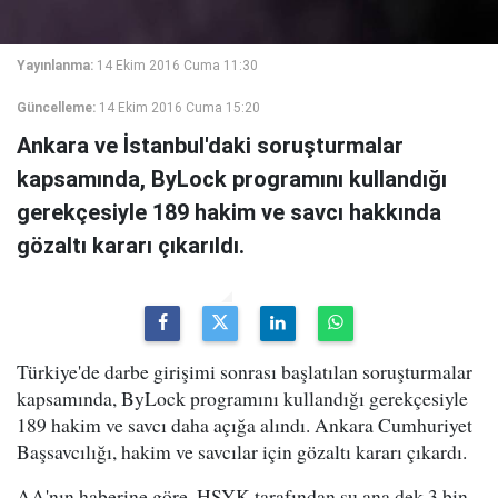
Yayınlanma:
14 Ekim 2016 Cuma 11:30
Güncelleme:
14 Ekim 2016 Cuma 15:20
Ankara ve İstanbul'daki soruşturmalar
kapsamında, ByLock programını kullandığı
gerekçesiyle 189 hakim ve savcı hakkında
gözaltı kararı çıkarıldı.
Türkiye'de darbe girişimi sonrası başlatılan soruşturmalar
kapsamında, ByLock programını kullandığı gerekçesiyle
189 hakim ve savcı daha açığa alındı. Ankara Cumhuriyet
Başsavcılığı, hakim ve savcılar için gözaltı kararı çıkardı.
AA'nın haberine göre, HSYK tarafından şu ana dek 3 bin