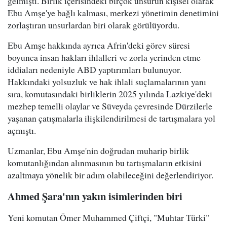
gelmişti. Birlik içerisindeki birçok unsurun kişisel olarak
Ebu Amşe'ye bağlı kalması, merkezi yönetimin denetimini
zorlaştıran unsurlardan biri olarak görülüyordu.
Ebu Amşe hakkında ayrıca Afrin'deki görev süresi
boyunca insan hakları ihlalleri ve zorla yerinden etme
iddiaları nedeniyle ABD yaptırımları bulunuyor.
Hakkındaki yolsuzluk ve hak ihlali suçlamalarının yanı
sıra, komutasındaki birliklerin 2025 yılında Lazkiye'deki
mezhep temelli olaylar ve Süveyda çevresinde Dürzilerle
yaşanan çatışmalarla ilişkilendirilmesi de tartışmalara yol
açmıştı.
Uzmanlar, Ebu Amşe'nin doğrudan muharip birlik
komutanlığından alınmasının bu tartışmaların etkisini
azaltmaya yönelik bir adım olabileceğini değerlendiriyor.
Ahmed Şara'nın yakın isimlerinden biri
Yeni komutan Ömer Muhammed Çiftçi, "Muhtar Türki"