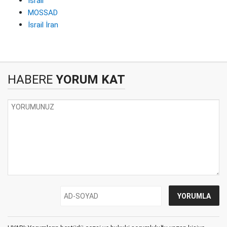
İsrail
MOSSAD
İsrail İran
HABERE
YORUM KAT