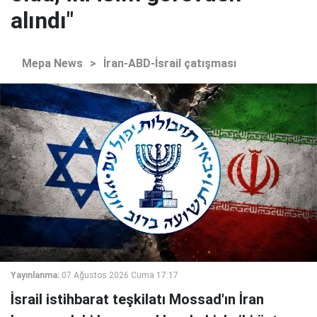
alındı"
Mepa News
>
İran-ABD-İsrail çatışması
Yayınlanma:
07 Ağustos 2026 Cuma 17:17
İsrail istihbarat teşkilatı Mossad'ın İran