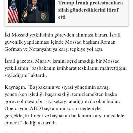
Trump İranlı protestoculara
silah gönderdiklerini itiraf
etti
İki Mossad yetkilisinin görevden alınması kararı, İsrail
güvenlik yapılanması içinde Mossad başkanı Roman
Gofman ve Netanyahu'ya karşı tepkiye yol açtı.
İsrail gazetesi Maariv, ismini açıklamadığı bir Mossad
yetkilisinin "başbakanın istihbarat teşkilatını mahvettiğini
söylediğini" aktardı.
Kaynağın, "Başbakanın ve siyasi yönetimin savaşı
yönetirken işlediği başarısızlığı temizlemekten başka
görevi olmayan bir siyasetçiyi atadığınızda olan budur.
Operasyon, ABD başkanının kararı nedeniyle
gerçekleştirilmedi ve başbakan bu karara karşı mücadele
etmedi." dediği aktarıldı.