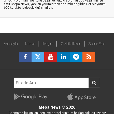
UYARI: Yorumların her türlü cezai ve hukuki sorumluluğu yazan kişiye
aittir. Mepa News, yapılan yorumlardan sorumlu değildir. Her bir yorum
600 karakterle (boşluklu) sınırlıdır.
Anasayfa
Künye
İletişim
Gizlilik İlkeleri
Sitene Ekle
Mepa News
© 2026
Sitemizde kullanılan içerik ve görsellerin tüm hakları saklıdır, izinsiz