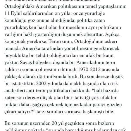
Ortadoğu’daki Amerikan politikasının temel yapıtaşlarının
11 Eylül saldırılarından on yıllar önce yürürlüğe
konulduğu göz önüne alındığında, politika zaten
yürürlükteyken hasıl olan bir meselenin aynı politikanın
varlığını haklı gösterdiğini düşünmek absürttür. Açıkça
konuşmak gerekirse, Terörizmin, Ortadoğu’nun askeri
manada Amerika tarafından yönetilmesini gerektirecek
büyüklükte bir tehdit olduğuna dair en ufak bir kanıt
yoktur. Savaş bölgeleri dışında bir Amerikalının terör
saldırısı sonucu ölmesinin ihtimali 1970-2012 arasında
yaklaşık olarak dört milyonda birdi. Bu son derece düşük
bir istatistiktir. 2002 yılında dahi aklı başında olan risk
analistleri anti-terör politikaları hakkında “hali hazırda
zaten son derece düşük olan bir istatistiği çok ufak bir
miktar daha aşağıya çekmek için ne kadar parayı gözden
çıkarmalıyız?” tarzı soruları sormaya başlamıştı bile.
Bu sorunun üzerinden 20 yıl geçtikten sonra bizlerin
geldiğimiz noktada “şu anda harcadığımız kadarından çok