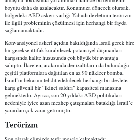
anlaşma noktasında yol alınması halinde bu tehlikenin
boyutu daha da azalacaktır. Konumuza dönecek olursak,
bölgedeki ABD askeri varlığı Yahudi devletinin terörizm
ile ilgili probleminin çözülmesi için herhangi bir fayda
sağlamamaktadır.
Konvansiyonel askerî açıdan bakıldığında İsrail gerek bire
bir gerekse ittifak kurabilecek potansiyel düşmanları
karşısında kalite hususunda çok büyük bir avantaja
sahiptir. İlaveten, aralarında denizaltıların da bulunduğu
çeşitli platformlara dağıtılan en az 90 nükleer bomba,
İsrail’in bekasını tehdit edebilecek herhangi bir devlete
karşı güvenli bir “ikinci saldırı” kapasitesi manasına
gelmektedir. Ayrıca, son 20 yıldaki ABD politikaları
nedeniyle iyice azan mezhep çatışmaları bataklığı İsrail’e
yarardan çok zarar getirmiştir.
Terörizm
Son olarak elimizde terör mesele kalmaktadır.