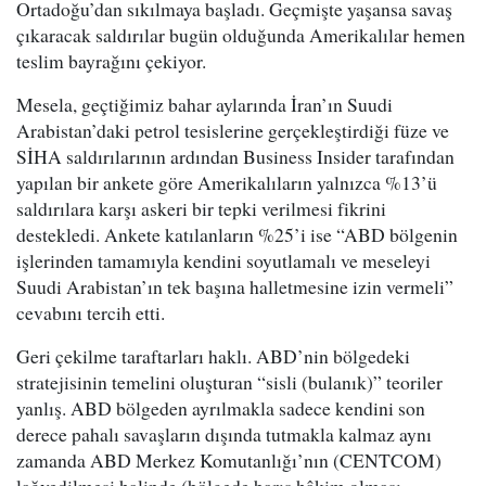
Ortadoğu’dan sıkılmaya başladı. Geçmişte yaşansa savaş
çıkaracak saldırılar bugün olduğunda Amerikalılar hemen
teslim bayrağını çekiyor.
Mesela, geçtiğimiz bahar aylarında İran’ın Suudi
Arabistan’daki petrol tesislerine gerçekleştirdiği füze ve
SİHA saldırılarının ardından Business Insider tarafından
yapılan bir ankete göre Amerikalıların yalnızca %13’ü
saldırılara karşı askeri bir tepki verilmesi fikrini
destekledi. Ankete katılanların %25’i ise “ABD bölgenin
işlerinden tamamıyla kendini soyutlamalı ve meseleyi
Suudi Arabistan’ın tek başına halletmesine izin vermeli”
cevabını tercih etti.
Geri çekilme taraftarları haklı. ABD’nin bölgedeki
stratejisinin temelini oluşturan “sisli (bulanık)” teoriler
yanlış. ABD bölgeden ayrılmakla sadece kendini son
derece pahalı savaşların dışında tutmakla kalmaz aynı
zamanda ABD Merkez Komutanlığı’nın (CENTCOM)