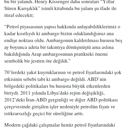
bu bir yalandı. Henry Kissenger daha sonraları “Yıllar
Süren Karışıklık” isimli kitabında bu yalanı şu ifade ile
itiraf edecekti;
“Petrol piyasasının yapısı hakkında anlayabildiklerimiz o
kadar kısıtlıydı ki ambargo bizim odaklandığımız ana
endişe noktası oldu. Ambargonun kaldırılması hususu beş
ay boyunca adeta bir takıntıya dönüşmüştü ama aslına
bakıldığında Arap ambargosunun pratikteki önemi
sembolik bir jestten öte değildi.”
70’lerdeki yakıt kuyruklarının ve petrol fiyatlarındaki şok
etkisinin sebebi tabi ki ambargo değildi. ABD’nin
bölgedeki politikaları bu hususta büyük etkenlerden
biriydi. 2011 yılında Libya’daki rejim değişikliği,
2012’deki İran-ABD gerginliği ve diğer ABD politikası
çerçevesinde girişilen işler nedeniyle petrolün fiyatı ve
istikrarsızlığı geçici bir süreliğine arttı.
Modern çağdaki çalışmalar henüz petrol fiyatlarındaki