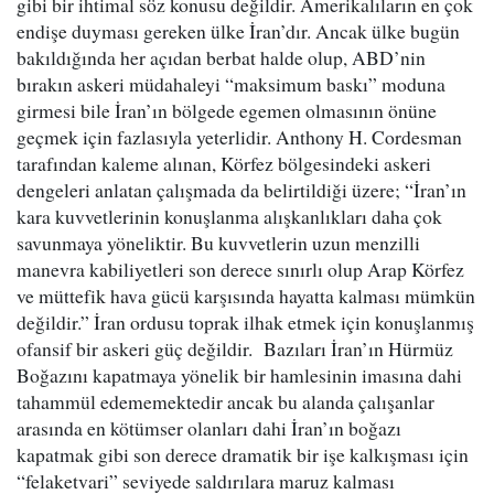
gibi bir ihtimal söz konusu değildir. Amerikalıların en çok
endişe duyması gereken ülke İran’dır. Ancak ülke bugün
bakıldığında her açıdan berbat halde olup, ABD’nin
bırakın askeri müdahaleyi “maksimum baskı” moduna
girmesi bile İran’ın bölgede egemen olmasının önüne
geçmek için fazlasıyla yeterlidir. Anthony H. Cordesman
tarafından kaleme alınan, Körfez bölgesindeki askeri
dengeleri anlatan çalışmada da belirtildiği üzere; “İran’ın
kara kuvvetlerinin konuşlanma alışkanlıkları daha çok
savunmaya yöneliktir. Bu kuvvetlerin uzun menzilli
manevra kabiliyetleri son derece sınırlı olup Arap Körfez
ve müttefik hava gücü karşısında hayatta kalması mümkün
değildir.” İran ordusu toprak ilhak etmek için konuşlanmış
ofansif bir askeri güç değildir. Bazıları İran’ın Hürmüz
Boğazını kapatmaya yönelik bir hamlesinin imasına dahi
tahammül edememektedir ancak bu alanda çalışanlar
arasında en kötümser olanları dahi İran’ın boğazı
kapatmak gibi son derece dramatik bir işe kalkışması için
“felaketvari” seviyede saldırılara maruz kalması