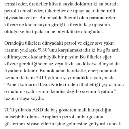
temsil eder, üreticiler küveti suyla doldurur ki su burada
petrolü temsil eder, tüketiciler de tıpayı açarak petrolü
piyasadan çeker. Bu misalde önemli olan parametreler,
küvete ne kadar suyun girdiği, küvetin kaç tıpasının
olduğu ve bu tıpaların ne büyüklükte olduğudur.
Ortadoğu ülkeleri dünyadaki petrol ve diğer sıvı yakıt
arzının yaklaşık %30’unu karşılamaktadır ki bu göz ardı
edilmeyecek kadar büyük bir paydır. Bu ülkeler eğer
küvete gerektiğinden az veya fazla su dökerse dünyadaki
fiyatlar etkilenir. Bu noktadan hareketle, enerji alanında
uzman iki isim 2013 yılında yayımladıkları çalışmada
“Amerikalıların Basra Körfezi’nden ithal ettiği şey aslında
o malum siyah sıvının kendisi değil o sıvının fiyatıdır”
tezini ortaya koydu.
70’li yıllarda ABD’de baş gösteren mali karışıklığın
müsebbibi olarak Arapların petrol ambargosunu
göstermek siyasetçilerin işine gelmesine geliyordu ancak