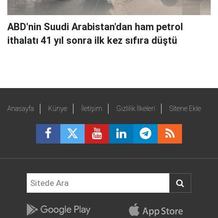
ABD'nin Suudi Arabistan'dan ham petrol
ithalatı 41 yıl sonra ilk kez sıfıra düştü
Anasayfa
Künye
İletişim
Gizlilik İlkeleri
Sitene Ekle