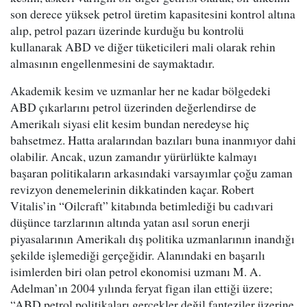
son derece yüksek petrol üretim kapasitesini kontrol altına
alıp, petrol pazarı üzerinde kurduğu bu kontrolü
kullanarak ABD ve diğer tüketicileri mali olarak rehin
almasının engellenmesini de saymaktadır.
Akademik kesim ve uzmanlar her ne kadar bölgedeki
ABD çıkarlarını petrol üzerinden değerlendirse de
Amerikalı siyasi elit kesim bundan neredeyse hiç
bahsetmez. Hatta aralarından bazıları buna inanmıyor dahi
olabilir. Ancak, uzun zamandır yürürlükte kalmayı
başaran politikaların arkasındaki varsayımlar çoğu zaman
revizyon denemelerinin dikkatinden kaçar. Robert
Vitalis’in “Oilcraft” kitabında betimlediği bu cadıvari
düşünce tarzlarının altında yatan asıl sorun enerji
piyasalarının Amerikalı dış politika uzmanlarının inandığı
şekilde işlemediği gerçeğidir. Alanındaki en başarılı
isimlerden biri olan petrol ekonomisi uzmanı M. A.
Adelman’ın 2004 yılında feryat figan ilan ettiği üzere;
“ABD petrol politikaları gerçekler değil fanteziler üzerine