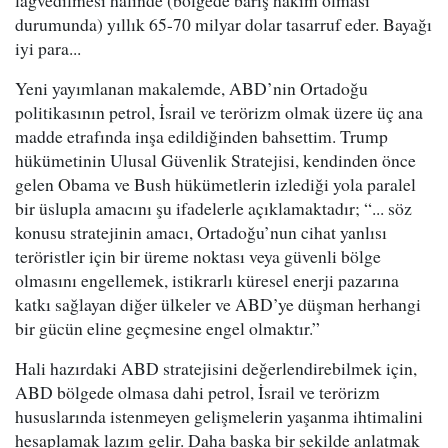
lağvedilmesi halinde (bölgede barış hâkim olması
durumunda) yıllık 65-70 milyar dolar tasarruf eder. Bayağı
iyi para...
Yeni yayımlanan makalemde, ABD’nin Ortadoğu
politikasının petrol, İsrail ve terörizm olmak üzere üç ana
madde etrafında inşa edildiğinden bahsettim. Trump
hükümetinin Ulusal Güvenlik Stratejisi, kendinden önce
gelen Obama ve Bush hükümetlerin izlediği yola paralel
bir üslupla amacını şu ifadelerle açıklamaktadır; “... söz
konusu stratejinin amacı, Ortadoğu’nun cihat yanlısı
teröristler için bir üreme noktası veya güvenli bölge
olmasını engellemek, istikrarlı küresel enerji pazarına
katkı sağlayan diğer ülkeler ve ABD’ye düşman herhangi
bir gücün eline geçmesine engel olmaktır.”
Hali hazırdaki ABD stratejisini değerlendirebilmek için,
ABD bölgede olmasa dahi petrol, İsrail ve terörizm
hususlarında istenmeyen gelişmelerin yaşanma ihtimalini
hesaplamak lazım gelir. Daha başka bir şekilde anlatmak