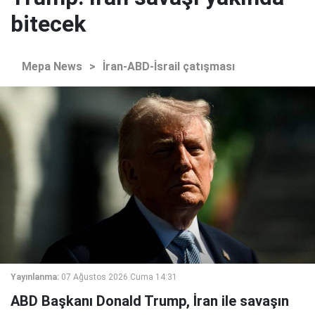
bitecek
Mepa News
>
İran-ABD-İsrail çatışması
Yayınlanma:
07 Ağustos 2026 Cuma 14:31
ABD Başkanı Donald Trump, İran ile savaşın