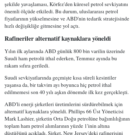
şekilde yavaşlaması, Körfez'den küresel petrol sevkiyatını
önemli ölçüde etkiledi. Bu durum, uluslararası petrol
fiyatlarının yükselmesine ve ABD'nin tedarik stratejisinde
hızlı değişikliğe gitmesine yol açtı.
Rafineriler alternatif kaynaklara yöneldi
Yılın ilk aylarında ABD günlük 800 bin varilin üzerinde
Suudi ham petrolü ithal ederken, Temmuz ayında bu
rakam sıfıra geriledi.
Suudi sevkiyatlarında geçmişte kısa süreli kesintiler
yaşansa da, bir takvim ayı boyunca hiç petrol ithal
edilmemesi son 40 yılı aşkın dönemde ilk kez gerçekleşti.
ABD'li enerji şirketleri üretimlerini sürdürebilmek için
alternatif kaynaklara yöneldi. Phillips 66 Üst Yöneticisi
Mark Lashier, şirketin Orta Doğu petrolüne bağımlılığının
toplam ham petrol alımlarının yüzde 1'inin altına
düştüğünü açıkladı. Şirket, New Jersey'deki rafinerisini