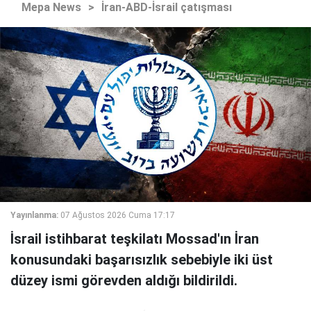
Mepa News
>
İran-ABD-İsrail çatışması
Yayınlanma:
07 Ağustos 2026 Cuma 17:17
İsrail istihbarat teşkilatı Mossad'ın İran
konusundaki başarısızlık sebebiyle iki üst
düzey ismi görevden aldığı bildirildi.