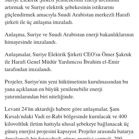
artırmak ve Suriye elektrik şebekesinin istikrarını
güçlendirmek amacıyla Suudi Arabistan merkezli Harafi
şirketi ile üç anlaşma imzaladı.
Anlaşma, Suriye ve Suudi Arabistan enerji bakanlıklarının
himayesinde imzalandı.
Anlaşmalar, Suriye Elektrik Şirketi CEO'su Ömer Şakruk
ile Harafi Genel Müdür Yardımcısı İbrahim el-Emir
tarafından imzalandı.
Projeler, Suriye'nin yeni hükümetinin kurulmasından bu
yana açıklanan en büyük yenilenebilir enerji
yatırımlarından biri niteliğinde.
Levant 24'ün aktardığı habere göre anlaşmalar, Şam
Kırsalı'ndaki Vadi er-Rabi bölgesinde kurulacak ve 400
kilovoltluk iletim hattıyla ulusal şebekeye bağlanacak üç
güneş enerjisi projesini kapsıyor. Projeler arasında batarya
depolamalı bir fotovoltaik güneş enerjisi santrali, 200