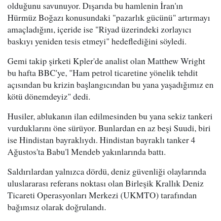
olduğunu savunuyor. Dışarıda bu hamlenin İran'ın
Hürmüz Boğazı konusundaki "pazarlık gücünü" artırmayı
amaçladığını, içeride ise "Riyad üzerindeki zorlayıcı
baskıyı yeniden tesis etmeyi" hedeflediğini söyledi.
Gemi takip şirketi Kpler'de analist olan Matthew Wright
bu hafta BBC'ye, "Ham petrol ticaretine yönelik tehdit
açısından bu krizin başlangıcından bu yana yaşadığımız en
kötü dönemdeyiz" dedi.
Husiler, ablukanın ilan edilmesinden bu yana sekiz tankeri
vurduklarını öne sürüyor. Bunlardan en az beşi Suudi, biri
ise Hindistan bayraklıydı. Hindistan bayraklı tanker 4
Ağustos'ta Babu'l Mendeb yakınlarında battı.
Saldırılardan yalnızca dördü, deniz güvenliği olaylarında
uluslararası referans noktası olan Birleşik Krallık Deniz
Ticareti Operasyonları Merkezi (UKMTO) tarafından
bağımsız olarak doğrulandı.