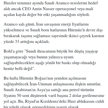
Husiler temmuz ayında Saudi Aramco tesislerini hedef
aldı ancak CEO Amin Nasser operasyonel veya mali
açıdan kayda değer bir etki yaşanmadığını söyledi.
Aramco salı günü, İran savaşının enerji fiyatlarını
yükseltmesi ve Suudi boru hatlarının Hürmüz'ü devre dışı
bırakarak taşıma sağlaması sayesinde ikinci çeyrek karının
yüzde 33 arttığını açıkladı.
Bohl'a göre "Suudi ihracatının büyük bir düşüş yaşayıp
yaşamayacağı veya bunun yalnızca uyum
sağlayabilecekleri aşağı yönlü bir baskı olup olmadığı
henüz belli değil".
Bu hafta Hürmüz Boğazı'nın yeniden açılmasını
sağlayabilecek İran-Umman anlaşmasına ilişkin umutlar,
Suudi Arabistan'ın Asya'ya sattığı ana petrol türünün
fiyatını 50 sent düşürerek varil başına 2 dolar gerilemesine
yol açtı. Bu, Riyad'ın Kızıldeniz'deki Husi ablukasını ciddi
bir tehdit olarak görmediğinin işareti olarak