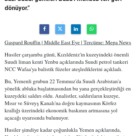
dönüyor."
Gaspard Rouffin | Middle East Eye | Tercüme: Mepa News
Husiler çarşamba günü, Kızıldeniz'in kuzeyindeki önemli
Suudi liman kenti Yenbu açıklarında Suudi petrol tankeri
NCC Wafaa'ya balistik füzeler ateşlediklerini açıkladı.
Bu, Yemenli grubun 22 Temmuz'da Suudi Arabistan'a
yönelik abluka başlatmasından bu yana gerçekleştirdiği en
kuzeydeki saldırı oldu. Analistler, saldırıların kuzeye,
Mısır ve Süveyş Kanalı'na doğru kaymasının Körfez
krallığı üzerindeki ekonomik baskının artmasına yol
açacağı uyarısında bulunuyor.
Husiler şimdiye kadar çoğunlukla Yemen açıklarında,