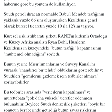
haberine göre bu yöntem de kullanılıyor.
Suudi petrol ihracatı normalde Babu'l Mendeb trafiğinin
yaklaşık yüzde 66'sını oluştururken Kızıldeniz genel
olarak küresel ticaretin yüzde 10 ila 12'sini taşıyor.
Küresel risk istihbaratı şirketi RANE'in kıdemli Ortadoğu
ve Kuzey Afrika analisti Ryan Bohl, Husilerin
Kızıldeniz'in kuzeyindeki "bütün trafiği" kapatmasının
"muhtemel olmadığını" söyledi.
Bunun yerine Mısır limanlarını ve Süveyş Kanalı'nı
vurarak "inandırıcı bir tehdit" olduklarını gösterebilir ve
Suudileri "gemilerini gizlemek için tedbirler almaya"
zorlayabilirler.
Bu tedbirler arasında "vericilerin kapatılması" ve
mürettebata "çok daha yüksek" ücretler ödenmesi
bulunabilir. Böylece Suudi denizcilik şirketleri "böyle bir
sonucun beraberinde getirdiği bütün savaş risklerini