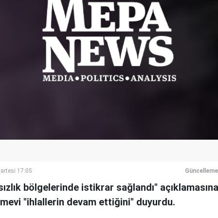
artesi 17:05
Güncelleme
ızlık bölgelerinde istikrar sağlandı" açıklamasın
mevi "ihlallerin devam ettiğini" duyurdu.