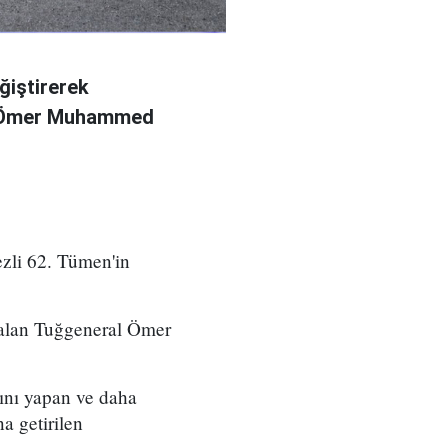
ğiştirerek
l Ömer Muhammed
zli 62. Tümen'in
 alan Tuğgeneral Ömer
ını yapan ve daha
a getirilen