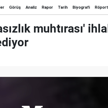
ler
Görüş
Analiz
Rapor
Tarih
Biyografi
Röport
sızlık muhtırası' ihlal
diyor