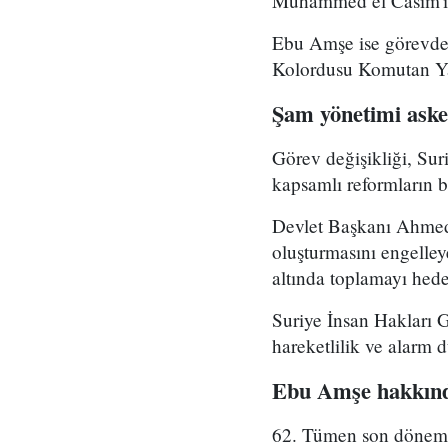
Muhammed el Casim'in
Ebu Amşe ise görevden
Kolordusu Komutan Yar
Şam yönetimi asker
Görev değişikliği, Su
kapsamlı reformların bi
Devlet Başkanı Ahmed 
oluşturmasını engelle
altında toplamayı hedef
Suriye İnsan Hakları 
hareketlilik ve alarm 
Ebu Amşe hakkınd
62. Tümen son dönemde 