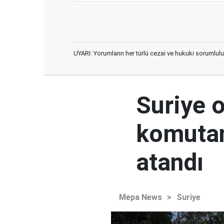
UYARI: Yorumların her türlü cezai ve hukuki sorumlulu
Suriye 
komutan
atandı
Mepa News
>
Suriye