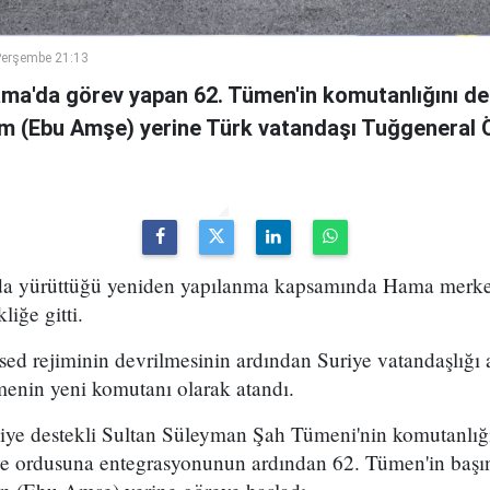
Perşembe 21:13
ama'da görev yapan 62. Tümen'in komutanlığını de
m (Ebu Amşe) yerine Türk vatandaşı Tuğgenera
uda yürüttüğü yeniden yapılanma kapsamında Hama merke
iğe gitti.
ed rejiminin devrilmesinin ardından Suriye vatandaşlığı
enin yeni komutanı olarak atandı.
kiye destekli Sultan Süleyman Şah Tümeni'nin komutanlığ
ye ordusuna entegrasyonunun ardından 62. Tümen'in başın