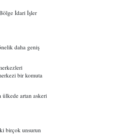
ölge İdari İşler
önelik daha geniş
merkezleri
merkezi bir komuta
 ülkede artan askeri
eki birçok unsurun