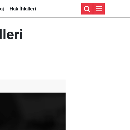
aj
Hak İhlalleri
leri