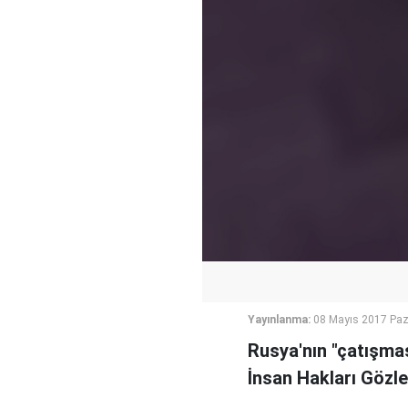
Yayınlanma:
08 Mayıs 2017 Paz
Rusya'nın "çatışmas
İnsan Hakları Gözle