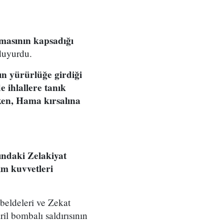
şmasının kapsadığı
uyurdu.
n yürürlüğe girdiği
e ihlallere tanık
rken, Hama kırsalına
ındaki Zelakiyat
im kuvvetleri
beldeleri ve Zekat
il bombalı saldırısının