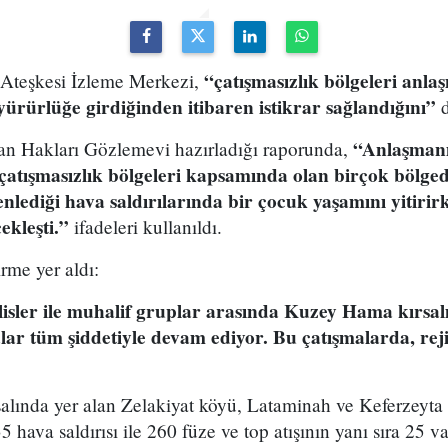
“çatışmasızlık bölgeleri anla
 Ateşkesi İzleme Merkezi,
yürürlüğe girdiğinden itibaren istikrar sağlandığını”
d
“Anlaşmanı
an Hakları Gözlemevi hazırladığı raporunda,
e çatışmasızlık bölgeleri kapsamında olan birçok bölged
nlediği hava saldırılarında bir çocuk yaşamını yitiri
ekleşti.”
ifadeleri kullanıldı.
rme yer aldı:
lisler ile muhalif gruplar arasında Kuzey Hama kırsal
lar tüm şiddetiyle devam ediyor. Bu çatışmalarda, rej
alında yer alan Zelakiyat köyü, Lataminah ve Keferzeyta 
ava saldırısı ile 260 füze ve top atışının yanı sıra 25 var