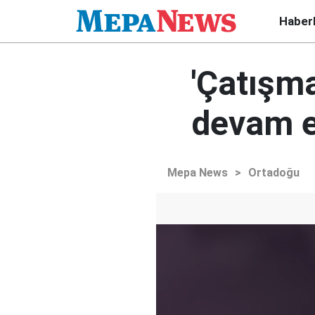
Haber
'Çatışma
devam e
Mepa News
>
Ortadoğu