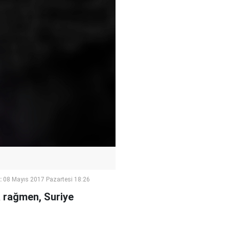
:
08 Mayıs 2017 Pazartesi 18:26
a rağmen, Suriye