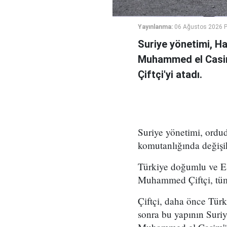
Yayınlanma:
06 Ağustos 2026 
Suriye yönetimi, H
Muhammed el Casi
Çiftçi'yi atadı.
Suriye yönetimi, ord
komutanlığında değişikl
Türkiye doğumlu ve Es
Muhammed Çiftçi, tüm
Çiftçi, daha önce Tür
sonra bu yapının Suri