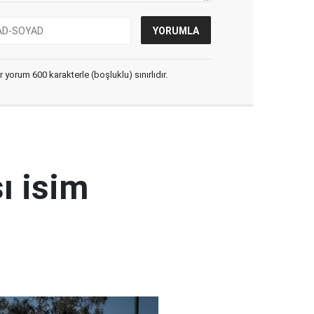
yorum 600 karakterle (boşluklu) sınırlıdır.
ı isim