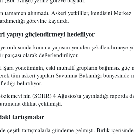
 (Ebu Amşe) yerine göreve başladı.
 tamamen alınmadı. Askeri yetkililer, kendisini Merkez B
dımcılığı görevine kaydırdı.
i yapıyı güçlendirmeyi hedefliyor
riye ordusunda komuta yapısını yeniden şekillendirmeye y
r parçası olarak değerlendiriliyor.
Şara yönetiminin, eski muhalif grupların bağımsız güç 
yerek tüm askeri yapıları Savunma Bakanlığı bünyesinde 
lediği belirtiliyor.
Gözlemevi'nin (SOHR) 4 Ağustos'ta yayınladığı raporda da
durumuna dikkat çekilmişti.
aki tartışmalar
çeşitli tartışmalarla gündeme gelmişti. Birlik içerisind