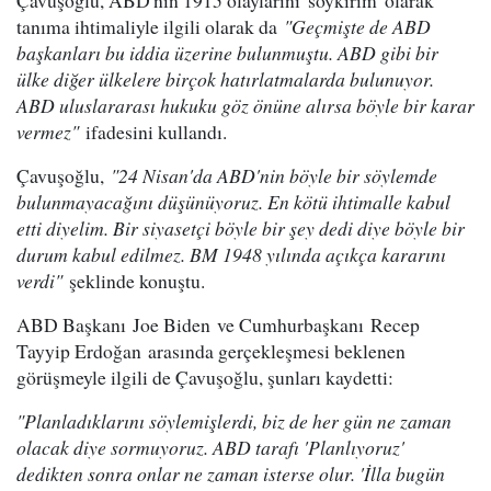
Çavuşoğlu, ABD'nin 1915 olaylarını 'soykırım' olarak
tanıma ihtimaliyle ilgili olarak da
"Geçmişte de ABD
başkanları bu iddia üzerine bulunmuştu. ABD gibi bir
ülke diğer ülkelere birçok hatırlatmalarda bulunuyor.
ABD uluslararası hukuku göz önüne alırsa böyle bir karar
vermez"
ifadesini kullandı.
Çavuşoğlu,
"24 Nisan'da ABD'nin böyle bir söylemde
bulunmayacağını düşünüyoruz. En kötü ihtimalle kabul
etti diyelim. Bir siyasetçi böyle bir şey dedi diye böyle bir
durum kabul edilmez. BM 1948 yılında açıkça kararını
verdi"
şeklinde konuştu.
ABD Başkanı Joe Biden ve Cumhurbaşkanı Recep
Tayyip Erdoğan arasında gerçekleşmesi beklenen
görüşmeyle ilgili de Çavuşoğlu, şunları kaydetti:
"Planladıklarını söylemişlerdi, biz de her gün ne zaman
olacak diye sormuyoruz. ABD tarafı 'Planlıyoruz'
dedikten sonra onlar ne zaman isterse olur. 'İlla bugün