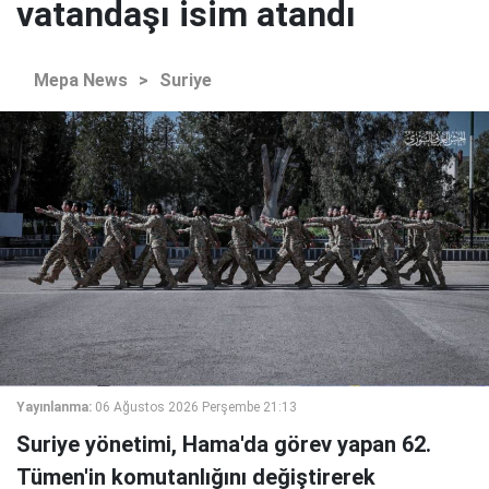
vatandaşı isim atandı
Mepa News
>
Suriye
Yayınlanma:
06 Ağustos 2026 Perşembe 21:13
Suriye yönetimi, Hama'da görev yapan 62.
Tümen'in komutanlığını değiştirerek