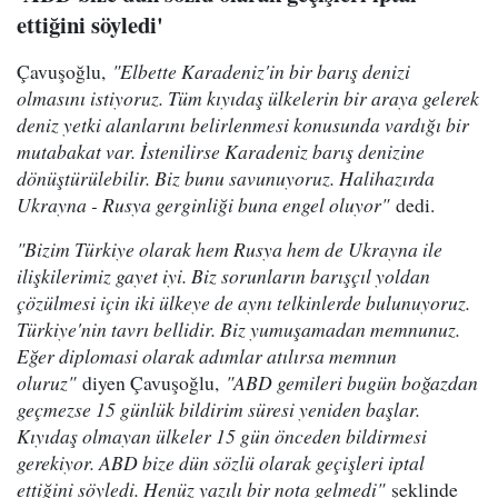
ettiğini söyledi'
Çavuşoğlu,
"Elbette Karadeniz'in bir barış denizi
olmasını istiyoruz. Tüm kıyıdaş ülkelerin bir araya gelerek
deniz yetki alanlarını belirlenmesi konusunda vardığı bir
mutabakat var. İstenilirse Karadeniz barış denizine
dönüştürülebilir. Biz bunu savunuyoruz. Halihazırda
Ukrayna - Rusya gerginliği buna engel oluyor"
dedi.
"Bizim Türkiye olarak hem Rusya hem de Ukrayna ile
ilişkilerimiz gayet iyi. Biz sorunların barışçıl yoldan
çözülmesi için iki ülkeye de aynı telkinlerde bulunuyoruz.
Türkiye'nin tavrı bellidir. Biz yumuşamadan memnunuz.
Eğer diplomasi olarak adımlar atılırsa memnun
oluruz"
diyen Çavuşoğlu,
"ABD gemileri bugün boğazdan
geçmezse 15 günlük bildirim süresi yeniden başlar.
Kıyıdaş olmayan ülkeler 15 gün önceden bildirmesi
gerekiyor. ABD bize dün sözlü olarak geçişleri iptal
ettiğini söyledi. Henüz yazılı bir nota gelmedi"
şeklinde