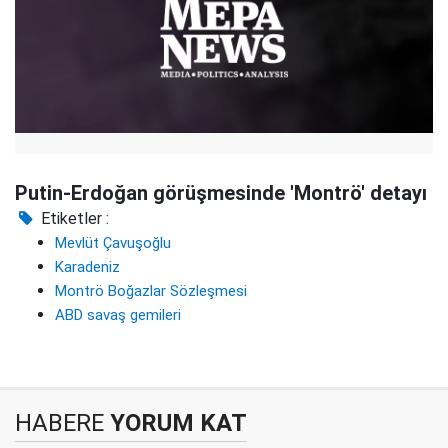
Putin-Erdoğan görüşmesinde 'Montrö' detayı
Etiketler :
Mevlüt Çavuşoğlu
Karadeniz
Montrö Boğazlar Sözleşmesi
ABD savaş gemileri
HABERE
YORUM KAT