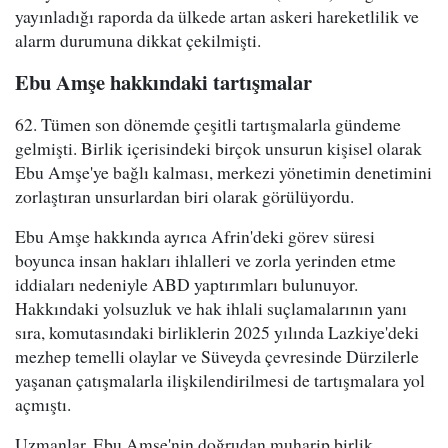
yayınladığı raporda da ülkede artan askeri hareketlilik ve
alarm durumuna dikkat çekilmişti.
Ebu Amşe hakkındaki tartışmalar
62. Tümen son dönemde çeşitli tartışmalarla gündeme
gelmişti. Birlik içerisindeki birçok unsurun kişisel olarak
Ebu Amşe'ye bağlı kalması, merkezi yönetimin denetimini
zorlaştıran unsurlardan biri olarak görülüyordu.
Ebu Amşe hakkında ayrıca Afrin'deki görev süresi
boyunca insan hakları ihlalleri ve zorla yerinden etme
iddiaları nedeniyle ABD yaptırımları bulunuyor.
Hakkındaki yolsuzluk ve hak ihlali suçlamalarının yanı
sıra, komutasındaki birliklerin 2025 yılında Lazkiye'deki
mezhep temelli olaylar ve Süveyda çevresinde Dürzilerle
yaşanan çatışmalarla ilişkilendirilmesi de tartışmalara yol
açmıştı.
Uzmanlar, Ebu Amşe'nin doğrudan muharip birlik