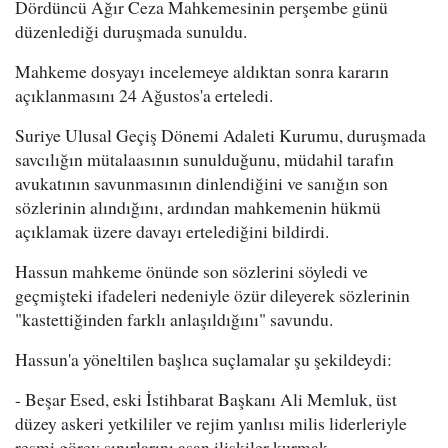
Dördüncü Ağır Ceza Mahkemesinin perşembe günü
düzenlediği duruşmada sunuldu.
Mahkeme dosyayı incelemeye aldıktan sonra kararın
açıklanmasını 24 Ağustos'a erteledi.
Suriye Ulusal Geçiş Dönemi Adaleti Kurumu, duruşmada
savcılığın mütalaasının sunulduğunu, müdahil tarafın
avukatının savunmasının dinlendiğini ve sanığın son
sözlerinin alındığını, ardından mahkemenin hükmü
açıklamak üzere davayı ertelediğini bildirdi.
Hassun mahkeme önünde son sözlerini söyledi ve
geçmişteki ifadeleri nedeniyle özür dileyerek sözlerinin
"kastettiğinden farklı anlaşıldığını" savundu.
Hassun'a yöneltilen başlıca suçlamalar şu şekildeydi:
- Beşar Esed, eski İstihbarat Başkanı Ali Memluk, üst
düzey askeri yetkililer ve rejim yanlısı milis liderleriyle
resmi görev sınırlarını aşan ilişkiler kurmak.