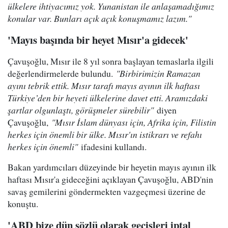
ülkelere ihtiyacımız yok. Yunanistan ile anlaşamadığımız
konular var. Bunları açık açık konuşmamız lazım."
'Mayıs başında bir heyet Mısır'a gidecek'
Çavuşoğlu, Mısır ile 8 yıl sonra başlayan temaslarla ilgili
değerlendirmelerde bulundu.
"Birbirimizin Ramazan
ayını tebrik ettik. Mısır tarafı mayıs ayının ilk haftası
Türkiye’den bir heyeti ülkelerine davet etti. Aramızdaki
şartlar olgunlaştı, görüşmeler sürebilir"
diyen
Çavuşoğlu,
"Mısır İslam dünyası için, Afrika için, Filistin
herkes için önemli bir ülke. Mısır'ın istikrarı ve refahı
herkes için önemli"
ifadesini kullandı.
Bakan yardımcıları düzeyinde bir heyetin mayıs ayının ilk
haftası Mısır'a gideceğini açıklayan Çavuşoğlu, ABD'nin
savaş gemilerini göndermekten vazgeçmesi üzerine de
konuştu.
'ABD bize dün sözlü olarak geçişleri iptal