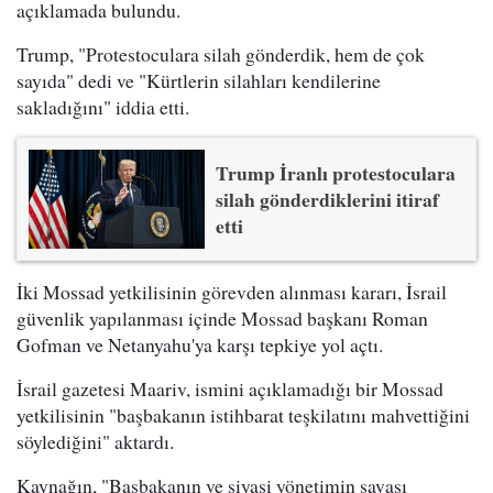
açıklamada bulundu.
Trump, "Protestoculara silah gönderdik, hem de çok
sayıda" dedi ve "Kürtlerin silahları kendilerine
sakladığını" iddia etti.
Trump İranlı protestoculara
silah gönderdiklerini itiraf
etti
İki Mossad yetkilisinin görevden alınması kararı, İsrail
güvenlik yapılanması içinde Mossad başkanı Roman
Gofman ve Netanyahu'ya karşı tepkiye yol açtı.
İsrail gazetesi Maariv, ismini açıklamadığı bir Mossad
yetkilisinin "başbakanın istihbarat teşkilatını mahvettiğini
söylediğini" aktardı.
Kaynağın, "Başbakanın ve siyasi yönetimin savaşı