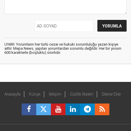
UYARI: Yorumların her türlü cezai ve hukuki sorumluluğu yazan kişiye
aittir. Mepa News, yapılan yorumlardan sorumlu değildir. Her bir yorum
600 karakterle (boşluklu) sınırlıdır.
Anasayfa
Künye
İletişim
Gizlilik İlkeleri
Sitene Ekle