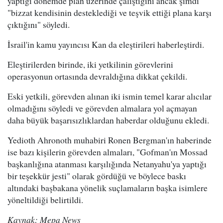
yaptığı dönemde plan üzerinde çalıştığını ancak şimdi
"bizzat kendisinin desteklediği ve teşvik ettiği plana karşı
çıktığını" söyledi.
İsrail'in kamu yayıncısı Kan da eleştirileri haberleştirdi.
Eleştirilerden birinde, iki yetkilinin görevlerini
operasyonun ortasında devraldığına dikkat çekildi.
Eski yetkili, görevden alınan iki ismin temel karar alıcılar
olmadığını söyledi ve görevden almalara yol açmayan
daha büyük başarısızlıklardan haberdar olduğunu ekledi.
Yedioth Ahronoth muhabiri Ronen Bergman'ın haberinde
ise bazı kişilerin görevden almaları, "Gofman'ın Mossad
başkanlığına atanması karşılığında Netanyahu'ya yaptığı
bir teşekkür jesti" olarak gördüğü ve böylece baskı
altındaki başbakana yönelik suçlamaların başka isimlere
yöneltildiği belirtildi.
Kaynak: Mepa News