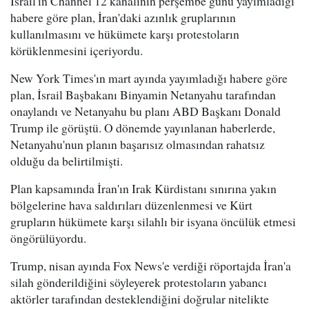
İsrail'in Channel 12 kanalının perşembe günü yayımladığı
habere göre plan, İran'daki azınlık gruplarının
kullanılmasını ve hükümete karşı protestoların
körüklenmesini içeriyordu.
New York Times'ın mart ayında yayımladığı habere göre
plan, İsrail Başbakanı Binyamin Netanyahu tarafından
onaylandı ve Netanyahu bu planı ABD Başkanı Donald
Trump ile görüştü. O dönemde yayınlanan haberlerde,
Netanyahu'nun planın başarısız olmasından rahatsız
olduğu da belirtilmişti.
Plan kapsamında İran'ın Irak Kürdistanı sınırına yakın
bölgelerine hava saldırıları düzenlenmesi ve Kürt
grupların hükümete karşı silahlı bir isyana öncülük etmesi
öngörülüyordu.
Trump, nisan ayında Fox News'e verdiği röportajda İran'a
silah gönderildiğini söyleyerek protestoların yabancı
aktörler tarafından desteklendiğini doğrular nitelikte