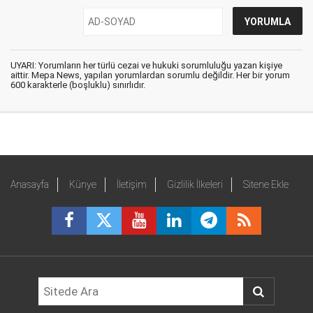
UYARI: Yorumların her türlü cezai ve hukuki sorumluluğu yazan kişiye
aittir. Mepa News, yapılan yorumlardan sorumlu değildir. Her bir yorum
600 karakterle (boşluklu) sınırlıdır.
Anasayfa
Künye
İletişim
Gizlilik İlkeleri
Sitene Ekle