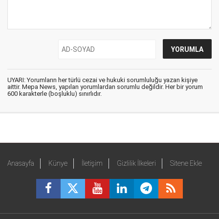
UYARI: Yorumların her türlü cezai ve hukuki sorumluluğu yazan kişiye
aittir. Mepa News, yapılan yorumlardan sorumlu değildir. Her bir yorum
600 karakterle (boşluklu) sınırlıdır.
Anasayfa
Künye
İletişim
Gizlilik İlkeleri
Sitene Ekle