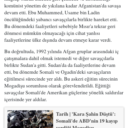
komünist yönetim de yıkılana kadar Afganistan'da savaşa
devam etti. Ebu Muhammed, Usame bin Ladin
öncülüğündeki yabancı savaşçılarla birlikte hareket etti.
Bu dönemdeki faaliyetleri sebebiyle Mısır'a tekrar geri
dönmesi mümkün olmayacağı için cihat yanlısı
faaliyetlerine ülke dışında devam etmeye karar verdi.
Bu doğrultuda, 1992 yılında Afgan gruplar arasındaki iç
çatışmalara dahil olmak istemedi ve diğer savaşçılarla
birlikte Sudan'a gitti. Sudan'da da faaliyetlerine devam
etti, bu dönemde Somali ve Ogadin'deki savaşçıların
eğitilmesi sürecinde yer aldı. Bu askeri eğitim sürecinin
Mogadişu sorumlusu olarak görevlendirildi. Eğittiği
savaşçılar Somali'de Amerikan güçlerine yönelik saldırılar
içerisinde yer aldılar.
Tarih | 'Kara Şahin Düştü':
Somali'de ABD'nin 19 kayıp
verdiği Mogadişu