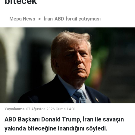
bitecek
Mepa News
>
İran-ABD-İsrail çatışması
Yayınlanma:
07 Ağustos 2026 Cuma 14:31
ABD Başkanı Donald Trump, İran ile savaşın
yakında biteceğine inandığını söyledi.