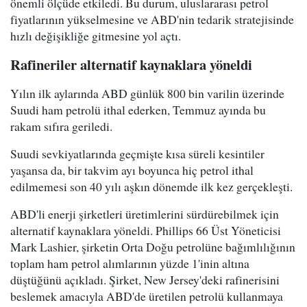
önemli ölçüde etkiledi. Bu durum, uluslararası petrol
fiyatlarının yükselmesine ve ABD'nin tedarik stratejisinde
hızlı değişikliğe gitmesine yol açtı.
Rafineriler alternatif kaynaklara yöneldi
Yılın ilk aylarında ABD günlük 800 bin varilin üzerinde
Suudi ham petrolü ithal ederken, Temmuz ayında bu
rakam sıfıra geriledi.
Suudi sevkiyatlarında geçmişte kısa süreli kesintiler
yaşansa da, bir takvim ayı boyunca hiç petrol ithal
edilmemesi son 40 yılı aşkın dönemde ilk kez gerçekleşti.
ABD'li enerji şirketleri üretimlerini sürdürebilmek için
alternatif kaynaklara yöneldi. Phillips 66 Üst Yöneticisi
Mark Lashier, şirketin Orta Doğu petrolüne bağımlılığının
toplam ham petrol alımlarının yüzde 1'inin altına
düştüğünü açıkladı. Şirket, New Jersey'deki rafinerisini
beslemek amacıyla ABD'de üretilen petrolü kullanmaya