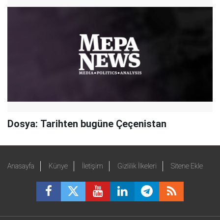
Dosya: Tarihten bugüne Çeçenistan
Anasayfa
Künye
İletişim
Gizlilik İlkeleri
Sitene Ekle