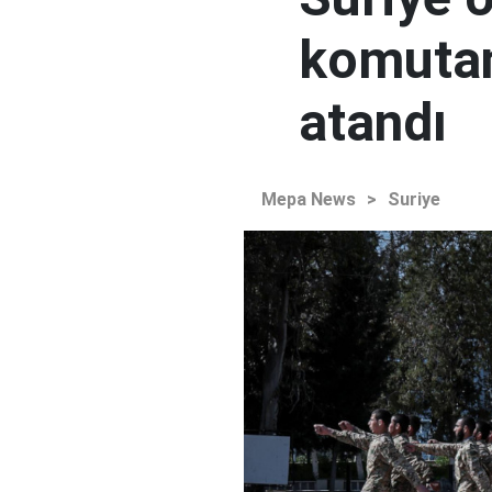
komutan
atandı
Mepa News
>
Suriye