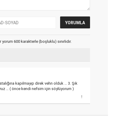
yorum 600 karakterle (boşluklu) sınırlıdır.
talığına kapılmayıp direk vehn olduk … 3. Şık
yoruz … ( önce kendi nefsim için söylüyorum )