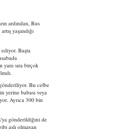
arın ardından, Rus
 artış yaşandığı
 ediyor. Başta
kasabada
n yanı sıra birçok
lındı.
gönderiliyor. Bu celbe
nin yerine babası veya
iyor. Ayrıca 300 bin
'ya gönderildiğini de
gibi aslı olmayan