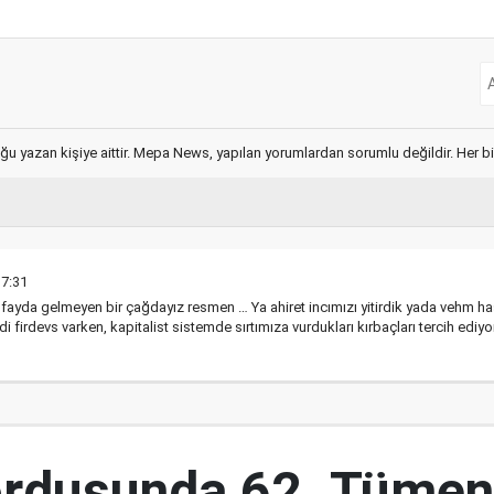
ğu yazan kişiye aittir. Mepa News, yapılan yorumlardan sorumlu değildir. Her bir 
17:31
yda gelmeyen bir çağdayız resmen … Ya ahiret incımızı yitirdik yada vehm has
di firdevs varken, kapitalist sistemde sırtımıza vurdukları kırbaçları tercih edi
ordusunda 62. Tümen