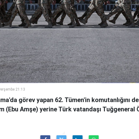
Perşembe 21:13
ama'da görev yapan 62. Tümen'in komutanlığını de
m (Ebu Amşe) yerine Türk vatandaşı Tuğgenera