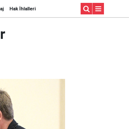
aj
Hak İhlalleri
r