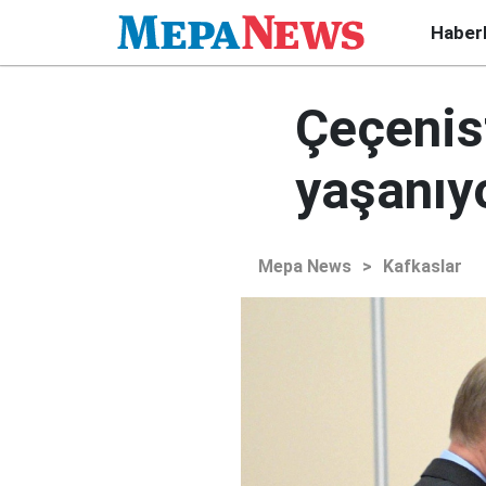
Haber
Çeçenist
yaşanıy
Mepa News
>
Kafkaslar