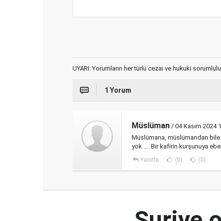
UYARI: Yorumların her türlü cezai ve hukuki sorumlulu
1 Yorum
Müslüman
/ 04 Kasım 2024 
Müslümana, müslümandan bile fa
yok …. Bir kafirin kurşunuya ebe
Yanıtla
(0)
(0)
Suriye 