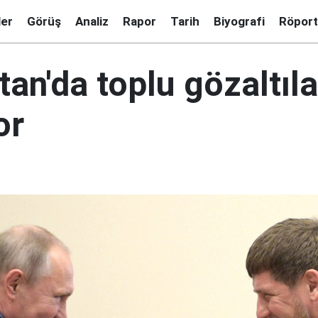
ler
Görüş
Analiz
Rapor
Tarih
Biyografi
Röport
an'da toplu gözaltıla
or