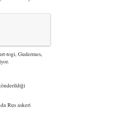
urt-togi, Gudermes,
iyor.
gönderildiği
nda Rus askeri
.