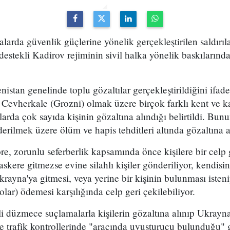
alarda güvenlik güçlerine yönelik gerçekleştirilen saldırıl
estekli Kadirov rejiminin sivil halka yönelik baskılarında
istan genelinde toplu gözaltılar gerçekleştirildiğini ifade
i Cevherkale (Grozni) olmak üzere birçok farklı kent ve 
larda çok sayıda kişinin gözaltına alındığı belirtildi. Bunu
rilmek üzere ölüm ve hapis tehditleri altında gözaltına a
e, zorunlu seferberlik kapsamında önce kişilere bir celp 
i askere gitmezse evine silahlı kişiler gönderiliyor, kendisi
krayna'ya gitmesi, veya yerine bir kişinin bulunması isten
olar) ödemesi karşılığında celp geri çekilebiliyor.
li düzmece suçlamalarla kişilerin gözaltına alınıp Ukrayna
e trafik kontrollerinde "aracında uyuşturucu bulunduğu" 