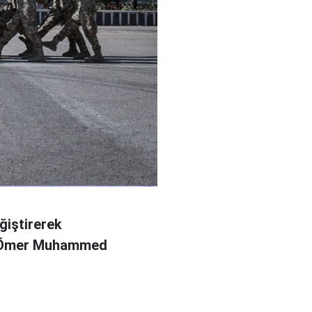
ğiştirerek
l Ömer Muhammed