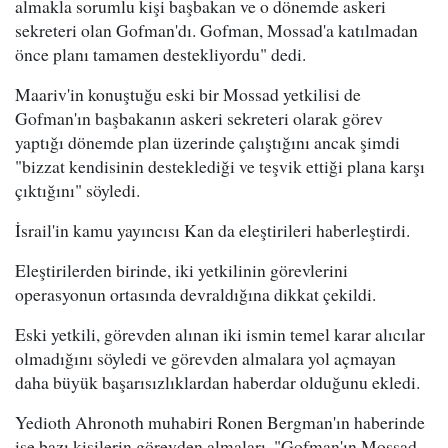
almakla sorumlu kişi başbakan ve o dönemde askeri
sekreteri olan Gofman'dı. Gofman, Mossad'a katılmadan
önce planı tamamen destekliyordu" dedi.
Maariv'in konuştuğu eski bir Mossad yetkilisi de
Gofman'ın başbakanın askeri sekreteri olarak görev
yaptığı dönemde plan üzerinde çalıştığını ancak şimdi
"bizzat kendisinin desteklediği ve teşvik ettiği plana karşı
çıktığını" söyledi.
İsrail'in kamu yayıncısı Kan da eleştirileri haberleştirdi.
Eleştirilerden birinde, iki yetkilinin görevlerini
operasyonun ortasında devraldığına dikkat çekildi.
Eski yetkili, görevden alınan iki ismin temel karar alıcılar
olmadığını söyledi ve görevden almalara yol açmayan
daha büyük başarısızlıklardan haberdar olduğunu ekledi.
Yedioth Ahronoth muhabiri Ronen Bergman'ın haberinde
ise bazı kişilerin görevden almaları, "Gofman'ın Mossad