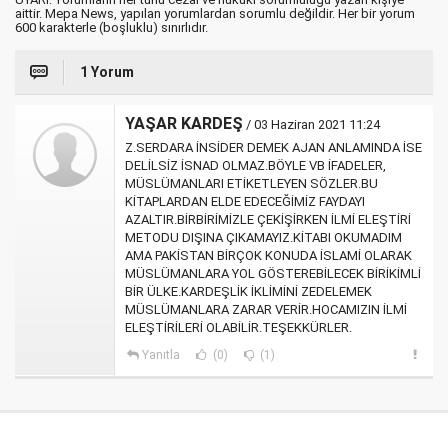
aittir. Mepa News, yapılan yorumlardan sorumlu değildir. Her bir yorum
600 karakterle (boşluklu) sınırlıdır.
1 Yorum
YAŞAR KARDEŞ
/ 03 Haziran 2021 11:24
Z.SERDARA İNSİDER DEMEK AJAN ANLAMINDA İSE
DELİLSİZ İSNAD OLMAZ.BÖYLE VB İFADELER,
MÜSLÜMANLARI ETİKETLEYEN SÖZLER.BU
KİTAPLARDAN ELDE EDECEĞİMİZ FAYDAYI
AZALTIR.BİRBİRİMİZLE ÇEKİŞİRKEN İLMİ ELEŞTİRİ
METODU DIŞINA ÇIKAMAYIZ.KİTABI OKUMADIM
AMA PAKİSTAN BİRÇOK KONUDA İSLAMİ OLARAK
MÜSLÜMANLARA YOL GÖSTEREBİLECEK BİRİKİMLİ
BİR ÜLKE.KARDEŞLİK İKLİMİNİ ZEDELEMEK
MÜSLÜMANLARA ZARAR VERİR.HOCAMIZIN İLMİ
ELEŞTİRİLERİ OLABİLİR.TEŞEKKÜRLER.
Yanıtla
(0)
(1)