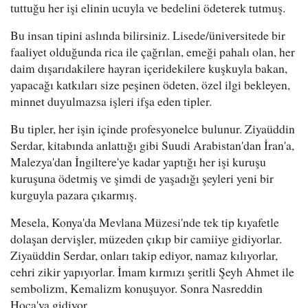
tuttuğu her işi elinin ucuyla ve bedelini ödeterek tutmuş.
Bu insan tipini aslında bilirsiniz. Lisede/üniversitede bir
faaliyet olduğunda rica ile çağrılan, emeği pahalı olan, her
daim dışarıdakilere hayran içeridekilere kuşkuyla bakan,
yapacağı katkıları size peşinen ödeten, özel ilgi bekleyen,
minnet duyulmazsa işleri ifşa eden tipler.
Bu tipler, her işin içinde profesyonelce bulunur. Ziyaüddin
Serdar, kitabında anlattığı gibi Suudi Arabistan'dan İran'a,
Malezya'dan İngiltere'ye kadar yaptığı her işi kuruşu
kuruşuna ödetmiş ve şimdi de yaşadığı şeyleri yeni bir
kurguyla pazara çıkarmış.
Mesela, Konya'da Mevlana Müzesi'nde tek tip kıyafetle
dolaşan dervişler, müzeden çıkıp bir camiiye gidiyorlar.
Ziyaüddin Serdar, onları takip ediyor, namaz kılıyorlar,
cehri zikir yapıyorlar. İmam kırmızı şeritli Şeyh Ahmet ile
sembolizm, Kemalizm konuşuyor. Sonra Nasreddin
Hoca'ya gidiyor.