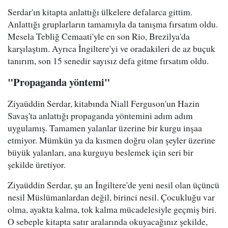
Serdar'ın kitapta anlattığı ülkelere defalarca gittim.
Anlattığı gruplarların tamamıyla da tanışma fırsatım oldu.
Mesela Tebliğ Cemaati'yle en son Rio, Brezilya'da
karşılaştım. Ayrıca İngiltere'yi ve oradakileri de az buçuk
tanırım, son 15 senedir sayısız defa gitme fırsatım oldu.
"Propaganda yöntemi"
Ziyaüddin Serdar, kitabında Niall Ferguson'un Hazin
Savaş'ta anlattığı propaganda yöntemini adım adım
uygulamış. Tamamen yalanlar üzerine bir kurgu inşaa
etmiyor. Mümkün ya da kısmen doğru olan şeyler üzerine
büyük yalanları, ana kurguyu beslemek için seri bir
şekilde üretiyor.
Ziyaüddin Serdar, şu an İngiltere'de yeni nesil olan üçüncü
nesil Müslümanlardan değil, birinci nesil. Çocukluğu var
olma, ayakta kalma, tok kalma mücadelesiyle geçmiş biri.
O sebeple kitapta satır aralarında okuyacağınız şekilde,