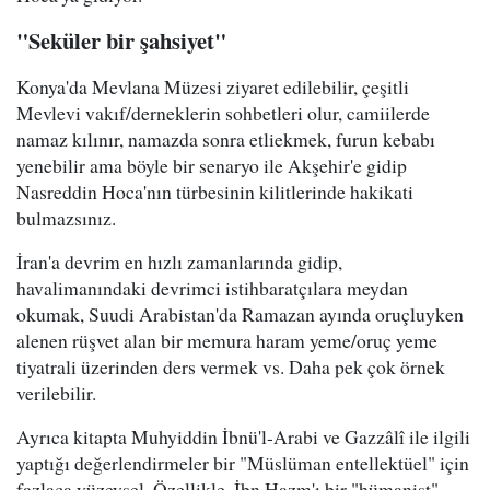
"Seküler bir şahsiyet"
Konya'da Mevlana Müzesi ziyaret edilebilir, çeşitli
Mevlevi vakıf/derneklerin sohbetleri olur, camiilerde
namaz kılınır, namazda sonra etliekmek, furun kebabı
yenebilir ama böyle bir senaryo ile Akşehir'e gidip
Nasreddin Hoca'nın türbesinin kilitlerinde hakikati
bulmazsınız.
İran'a devrim en hızlı zamanlarında gidip,
havalimanındaki devrimci istihbaratçılara meydan
okumak, Suudi Arabistan'da Ramazan ayında oruçluyken
alenen rüşvet alan bir memura haram yeme/oruç yeme
tiyatrali üzerinden ders vermek vs. Daha pek çok örnek
verilebilir.
Ayrıca kitapta Muhyiddin İbnü'l-Arabi ve Gazzâlî ile ilgili
yaptığı değerlendirmeler bir "Müslüman entellektüel" için
fazlaca yüzeysel. Özellikle, İbn Hazm'ı bir "hümanist"