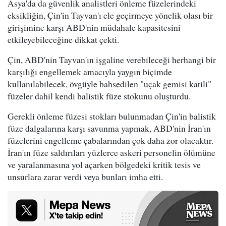
Asya'da da güvenlik analistleri önleme füzelerindeki
eksikliğin, Çin'in Tayvan'ı ele geçirmeye yönelik olası bir
girişimine karşı ABD'nin müdahale kapasitesini
etkileyebileceğine dikkat çekti.
Çin, ABD'nin Tayvan'ın işgaline verebileceği herhangi bir
karşılığı engellemek amacıyla yaygın biçimde
kullanılabilecek, övgüyle bahsedilen "uçak gemisi katili"
füzeler dahil kendi balistik füze stokunu oluşturdu.
Gerekli önleme füzesi stokları bulunmadan Çin'in balistik
füze dalgalarına karşı savunma yapmak, ABD'nin İran'ın
füzelerini engelleme çabalarından çok daha zor olacaktır.
İran'ın füze saldırıları yüzlerce askeri personelin ölümüne
ve yaralanmasına yol açarken bölgedeki kritik tesis ve
unsurlara zarar verdi veya bunları imha etti.